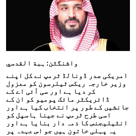
واشنگٹن: ہبة القدسي
امریکی صدر ڈونالڈ ٹرمپ نے کل اپنے
وزیر خارجہ ریکس ٹیلرسون کو معزول
کر دیا ہے اور سی آئی اے کے
ڈائریکٹر مائک پومیو کو ان کے
جانشیں کے طور پر انتخاب کیا ہے اور
اسی طرح ٹرمپ نے جینا ہاسپل کو
انٹیلیجنس کا ذمہ دار بنایا ہے اور
یہ پہلی خاتون ہیں جو اس عہدہ پر