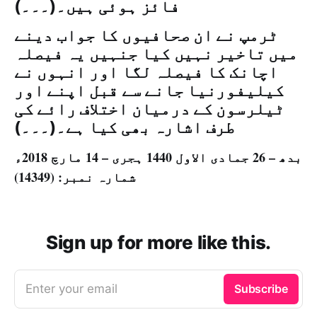
فائز ہوئی ہیں۔(۔۔۔)
ٹرمپ نے ان صحافیوں کا جواب دینے
میں تاخیر نہیں کیا جنہیں یہ فیصلہ
اچانک کا فیصلہ لگا اور انہوں نے
کیلیفورنیا جانے سے قبل اپنے اور
ٹیلرسون کے درمیان اختلاف رائے کی
طرف اشارہ بھی کیا ہے۔(۔۔۔)
بدھ – 26 جمادی الاول 1440 ہجری – 14 مارچ 2018ء
شمارہ نمبر: (14349)
Sign up for more like this.
Enter your email
Subscribe