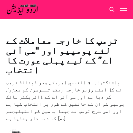
ٹرمپ کا خارجہ معاملات کے
لئے پومپیو اور "سی آئی
اے” کے لیے پہلی عورت کا
انتخاب
واشنگٹن: ہبة القدسي امریکی صدر ڈونالڈ ٹرمپ
نے کل اپنے وزیر خارجہ ریکس ٹیلرسون کو معزول
کر دیا ہے اور سی آئی اے کے ڈائریکٹر مائک
پومیو کو ان کے جانشیں کے طور پر انتخاب کیا ہے
اور اسی طرح ٹرمپ نے جینا ہاسپل کو انٹیلیجنس
کا ذمہ دار بنایا ہے […]