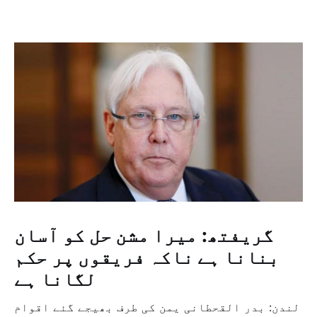
گریفتھ: میرا مشن حل کو آسان
بنانا ہے ناکہ فریقوں پر حکم
لگانا ہے
لندن: بدر القحطانی یمن کی طرف بھیجے گئے اقوام