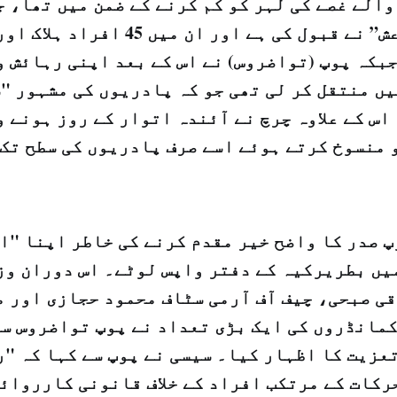
والے غصے کی لہر کو کم کرنے کے ضمن میں تھا، 
ذمہ داری "داعش” نے قبول کی ہے اور ان
بکہ پوپ (تواضروس) نے اس کے بعد اپنی رہائش و
یں منتقل کر لی تھی جو کہ پادریوں کی مشہور "
اس کے علاوہ چرچ نے آئندہ اتوار کے روز ہونے 
 منسوخ کرتے ہوئے اسے صرف پادریوں کی سطح تک 
 صدر کا واضح خیر مقدم کرنے کی خاطر اپنا "ا
ں بطریرکیہ کے دفتر واپس لوٹے۔ اس دوران وز
ی صبحی، چیف آف آرمی سٹاف محمود حجازی اور م
مانڈروں کی ایک بڑی تعداد نے پوپ تواضروس س
عزیت کا اظہار کیا۔ سیسی نے پوپ سے کہا کہ "ر
رکات کے مرتکب افراد کے خلاف قانونی کارروائی