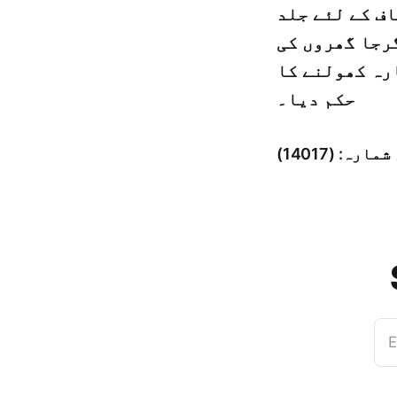
ف کے لئے جلد
گرجا گھروں کی
رہ کھولنے کا
حکم دیا۔
E