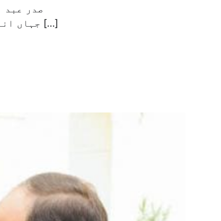
صدر عبد ا
جہاں انہوں نے پوپ تواضروس دوم سے چند روز پہلے دو گرجا گھروں کو […]