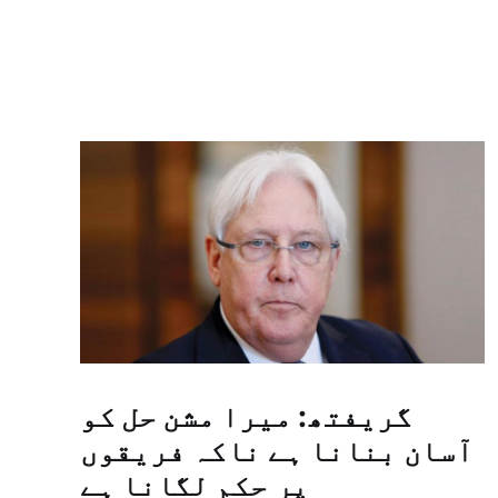
گریفتھ: میرا مشن حل کو
آسان بنانا ہے ناکہ فریقوں
پر حکم لگانا ہے