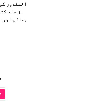
المقدور کوش
از جلد کٹہ
بحالی اور ع
.
e