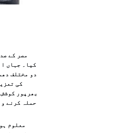
مصر کے صد
کیا۔ جہاں ان
دو مختلف دھم
کی تعزیت
بھرپور کوشش ک
حملہ کرنے وا
معلوم ہوت