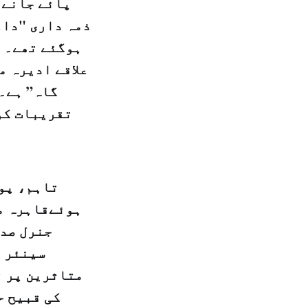
پائے جانے 
ہوگئے تھے۔ ج
علاقے ادیرہ م
گاہ” ہے۔ 
تقریبات کو
تاہم، پوپ
ہوئےقاہرہ می
جنرل صدق
سینئر ک
متاثرین پر ت
کی قبیح ح