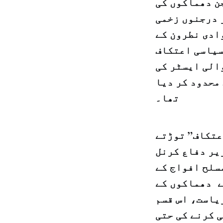
جن دھماکوں کی
 میں 45 افراد ہلاک اور درجنوں زخمی
ادی نطرون کے
سیاسی اعتکاف
والی ایسٹر کی
محدود کر دیا
تھا۔
عتکاف” توڑتے
یر دفاع کرنل
سلح افواج کے
ے دھماکوں کے
یاست، اس قسم
 کرنے کی حتی