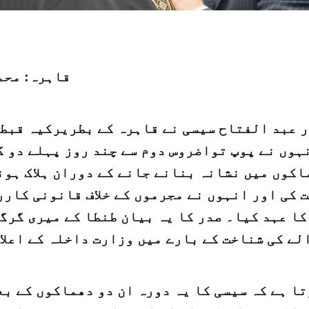
قاہرہ: محم
ر عبد الفتاح سیسی نے قاہرہ کے بطریرکیہ قبطی
ہوں نے پوپ تواضروس دوم سے چند روز پہلے دو گ
اکوں میں نشانہ بنانے جانے کے دوران ہلاک ہون
 کی اور انہوں نے مجرموں کے خلاف قانونی کارر
ا عہد کیا۔ صدر کا یہ بیان طنطا کے میری گرگ
لے کی شناخت کے بارے میں وزارت داخلہ کے اعلا
ا ہے کہ سیسی کا یہ دورہ ان دو دھماکوں کے بع