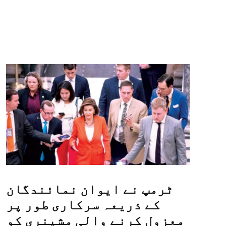
ٹرمپ نے ایوان نمائندگان
کے ذریعہ سرکاری طور پر
معزول کرنے والی مشینری کو