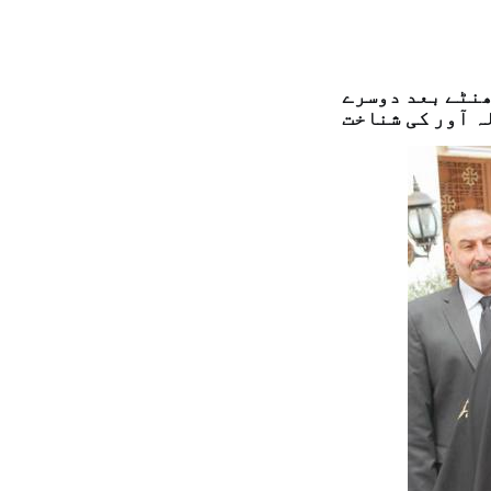
ھنٹے بعد دوسرے
ہ آور کی شناخت