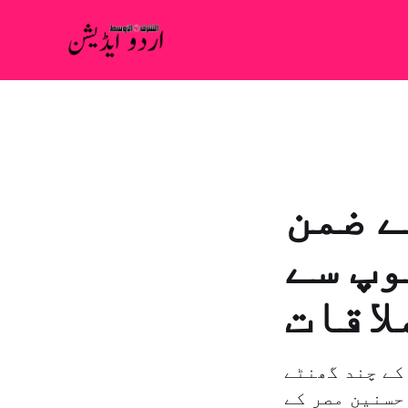
ے ضمن
وپ سے
لاقات
کے چند گھنٹے
حسنين مصر کے