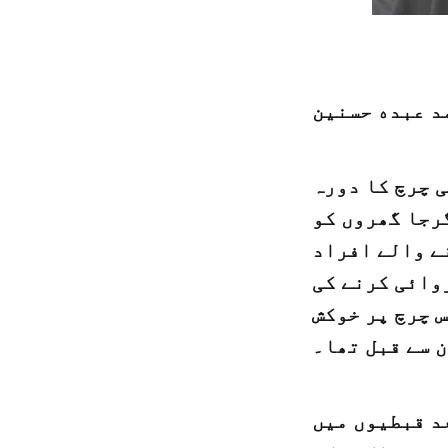
د عبده حسنين
 چرچ کا دورہ
رجا گھروں کو
ے والے افراد
وائی کرنے کی
س چرچ پر خوکش
ن سے قبل تھا۔
د قبطیوں میں