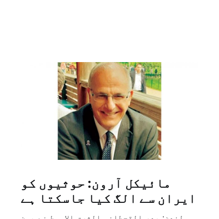
مائیکل آرون: حوثیوں کو
ایران سے الگ کیا جاسکتا ہے
لندن: بدر القحطانی الشرق الاوسط نے یمن