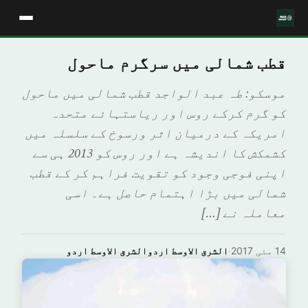
قطب شمالی میں سرگرم ماحول
موسکو: طہ عبد الواجد قطب شمالی میں ماحول
کو گرم کرکے روس اور ریاستہائے متحدہ
امریکہ کے درمیان اثر ورسوخ کے سلسلہ میں
کشمکش کا اندیشہ ہے اور روس کو 2013 ہی سے
اپنی فوجی وجود کو تقویت فراہم کر کے قطب
شمالی میں بڑا اہتمام حاصل ہے۔ اسی
معاملہ نے […]
14 مئی 2017
·
الشرق الاوسط اردوالشرق الاوسط اردو