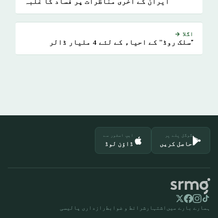
ایران کے آخری مناظرات پر فساد کا غلبہ
اگلا →
"سلک روڈ” کے احیاء کے لئے 4 ملیار ڈالر
گوگل پلے پر
ایپ اسٹور سے
حاصل کریں
ڈاؤن لوڈ
ہمارے بارے میں
اشتہار
شرائط و ضوابط
رازداری پالیسی