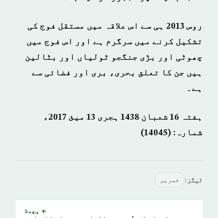
روس 2013 ہی سے اس علاقہ میں مستقل فوج کی
تشکیل کرنے میں سرگرم ہے اور اس فوج میں
چھوٹی اور بڑی جنگجو ٹولیاں اور بٹالین
ہیں جن کا تعلق بحری، بری اور فضائی سے
ہے۔
ہفتہ 16 شعبان 1438 ہجری­
13
میئ 2017ء
شمارہ: (14045)
ٹیگز:
خبريں
← پچھلا