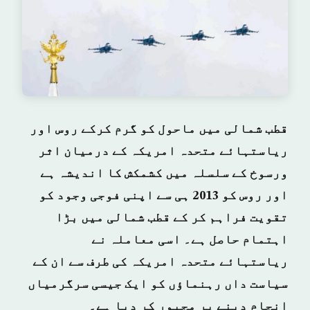
قطب شمالی میں ماحول کو گرم کرکے روس اور
ریاستہائے متحدہ امریکہ کے درمیان اثر
ورسوخ کے سلسلہ میں کشمکش کا اندیشہ ہے
اور روس کو 2013 ہی سے اپنی فوجی وجود کو
تقویت فراہم کر کے قطب شمالی میں بڑا
اہتمام حاصل ہے۔ اسی معاملہ نے
ریاستہائے متحدہ امریکہ کی طرف سے ان کے
سیاست داں رہنماؤں کو ایک جیسی سرگرمیاں
انجام دینے پر مجبور کر دیا ہے۔