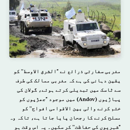
مغربی سفارتی ذرائع نے "الشرق الاوسط” کو
یقین دہانی کی ہے کہ مغربی ممالک کی طرف
سے ٹاسک میں تبدیلی کرتے ہوئے، گولان کی
پہاڑیوں (Andov) میں موجود "جھڑپوں کو
ختم کرنے والی بین الاقوامی افواج” کو
مسلح کرنے کا رجحان پایا جاتا ہے، تاکہ وہ
"شہریوں کی حفاظت” کر سکیں۔ یہ اس وقت ہو