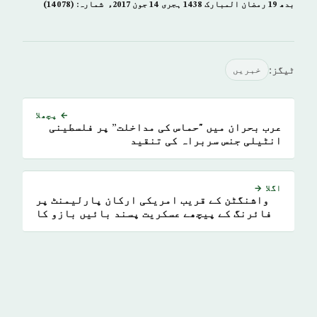
بدھ 19 رمضان المبارک 1438 ہجری­ 14 جون 2017ء شمارہ: (14078)
ٹیگز:
خبريں
← پچھلا
عرب بحران میں "حماس کی مداخلت” پر فلسطینی
انٹیلی جنس سربراہ کی تنقید
اگلا →
واشنگٹن کے قریب امریکی ارکان پارلیمنٹ پر
فائرنگ کے پیچھے عسکریت پسند بائیں بازو کا
حامی