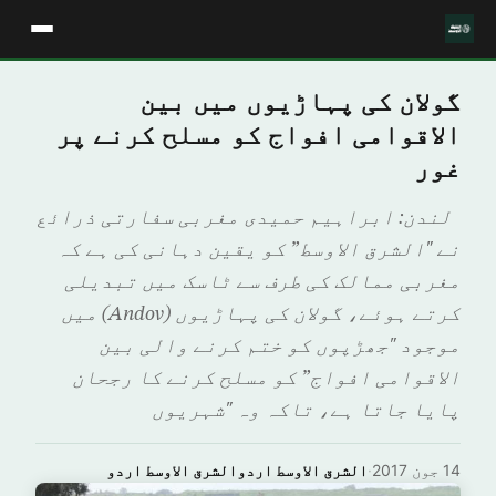
گولان کی پہاڑیوں میں بین
الاقوامی افواج کو مسلح کرنے پر
غور
لندن: ابراہیم حميدی مغربی سفارتی ذرائع
نے "الشرق الاوسط” کو یقین دہانی کی ہے کہ
مغربی ممالک کی طرف سے ٹاسک میں تبدیلی
کرتے ہوئے، گولان کی پہاڑیوں (Andov) میں
موجود "جھڑپوں کو ختم کرنے والی بین
الاقوامی افواج” کو مسلح کرنے کا رجحان
پایا جاتا ہے، تاکہ وہ "شہریوں
14 جون 2017
·
الشرق الاوسط اردوالشرق الاوسط اردو