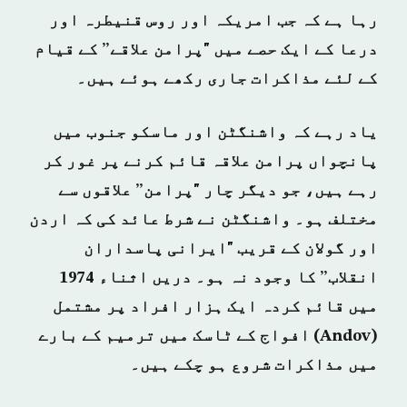
رہا ہے کہ جب امریکہ اور روس قنیطرہ اور
درعا کے ایک حصے میں "پرامن علاقے” کے قیام
کے لئے مذاکرات جاری رکھے ہوئے ہیں۔
یاد رہے کہ واشنگٹن اور ماسکو جنوب میں
پانچواں پرامن علاقہ قائم کرنے پر غور کر
رہے ہیں، جو دیگر چار "پرامن” علاقوں سے
مختلف ہو۔ واشنگٹن نے شرط عائد کی کہ اردن
اور گولان کے قریب "ایرانی پاسداران
انقلاب” کا وجود نہ ہو۔ دریں اثناء 1974
میں قائم کردہ ایک ہزار افراد پر مشتمل
(Andov) افواج کے ٹاسک میں ترمیم کے بارے
میں مذاکرات شروع ہو چکے ہیں۔