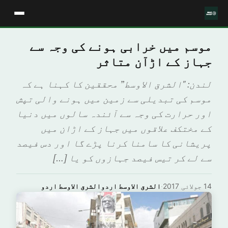
موسم میں خرابی ہونے کی وجہ سے
جہاز کے اڑآن متاثر
لندن: "الشرق الاوسط” محققین کا کہنا ہے کہ
موسم کی تبدیلی سے زمین میں ہونے والی تپش
اور حرارت کی وجہ سے آئندہ سالوں میں دنیا
کے مختکف علاقوں میں جہاز کے اڑان میں
پریشانی کا سامنا کرنا پڑے گا اور دس فیصد
سے لے کر تیس فیصد جہازوں کو یا […]
14 جولائی 2017
·
الشرق الاوسط اردوالشرق الاوسط اردو