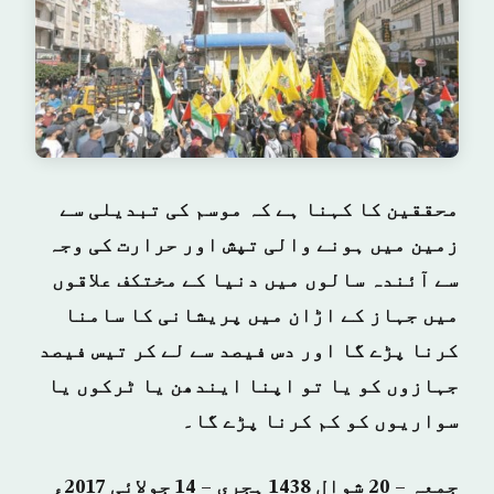
محققین کا کہنا ہے کہ موسم کی تبدیلی سے
زمین میں ہونے والی تپش اور حرارت کی وجہ
سے آئندہ سالوں میں دنیا کے مختکف علاقوں
میں جہاز کے اڑان میں پریشانی کا سامنا
کرنا پڑے گا اور دس فیصد سے لے کر تیس فیصد
جہازوں کو یا تو اپنا ایندھن یا ٹرکوں یا
سواریوں کو کم کرنا پڑے گا۔
جمعہ – 20 شوال 1438 ہجری – 14 جولائی 2017ء