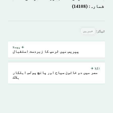
شمارہ: (14108)
ٹیگز:
خبريں
← پچھلا
پیریس میں ٹرمپ کا زبردست استقبال
اگلا →
مصر میں دو خاتون سیاح اور پانچ پولس اہلکار
ہلاک