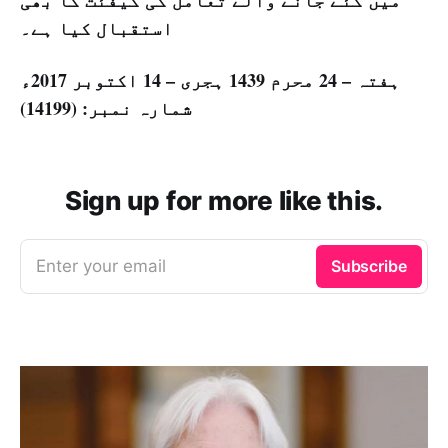
میں کئے جانے والے تعامل کی کیفئت کا بھی
استقبال کیا ہے۔
ہفتہ – 24 محرم 1439 ہجری – 14 اكتوبر 2017ء
شمارہ نمبر: (14199)
Sign up for more like this.
Enter your email
Subscribe