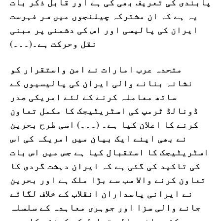
پابندی کی تعریف بھی کی ہے اور قابل ذکر بات
یہ ہے کہ ان مشترکہ چیلنجوں میں سر فہرست
ایران کی پالیسی اور اس کی دشمنی پر مبنی
نقل وحرکت ہے۔(۔۔۔)
متحدہ عرب امارات نے امن واستقرار کو
نشانہ بنانے والی ایران کی پالیسیوں کے
ساتھ معاملہ کرنے کے لئے امریکی صدر
ڈونالڈ ٹرمپ کی اسٹریٹیجک کا مکمل تعاون
کرنے کا اعلان کیا ہے۔ (۔۔۔) اسی طرح بحرین
نے بھی اپنے ایک بیان میں امریکہ کی اس
اسٹریٹیجک کا استقبال کیا ہے جس میں اس بات
کی تاکید کی گئی ہے کہ ایران دہشت گردی کا
تعاون کرنے والا سب سے بڑا ملک ہے اور بحرین
نے ایرانی پاسداران انقلاب کے خلاف لگائے
جانے والی سزا اور جوہری معاہدہ کے سلسلہ