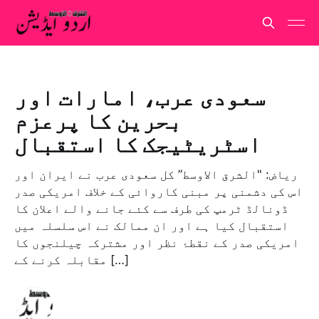
سعودی عرب، امارات اور
بحرین کا پرعزم
اسٹریٹیجک کا استقبال
ریاض: "الشرق الاوسط” کل سعودی عرب نے ایران اور
اس کی دشمنی پر مبنی کاروائی کے خلاف امریکی صدر
ڈونالڈ ٹرمپ کی طرف سے کئے جانے والے اعلان کا
استقبال کیا ہے اور ان ممالک نے اس سلسلہ میں
امریکی صدر کے نقطۂ نظر اور مشترکہ چیلنجوں کا
مقابلہ کرنے کے […]