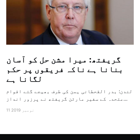
گریفتھ: میرا مشن حل کو آسان
بنانا ہے ناکہ فریقوں پر حکم
لگانا ہے
لندن: بدر القحطانی یمن کی طرف بھیجے گئے اقوام
متحدہ کے سفیر مارٹن گریفتھ نے پرزور انداز
میں کہا کہ وہ یمن میں جنگ کے خاتمہ کے لئے
11 نومبر 2019
ثالثی اور اس کشمکش کی حدبندی کرنے کے لئے ایک
وسیع معاہدہ کرنے کے سلسلہ میں مدد کرنے کا
کردار ادا کر رہے ہیں […]