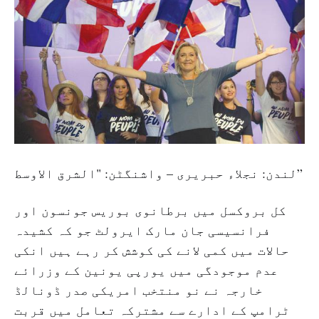
لندن: نجلاء حبریری – واشنگٹن: "الشرق الاوسط”
کل بروکسل میں برطانوی بوریس جونسون اور
فرانسیسی جان مارک ایرولٹ جو کہ کشیدہ
حالات میں کمی لانے کی کوشش کر رہے ہیں انکی
عدم موجودگی میں یورپی یونین کے وزرائے
خارجہ نے نو منتخب امریکی صدر ڈونالڈ
ٹرامپ کے ادارے سے مشترکہ تعامل میں قربت