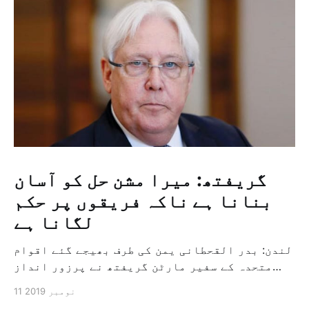
گریفتھ: میرا مشن حل کو آسان
بنانا ہے ناکہ فریقوں پر حکم
لگانا ہے
لندن: بدر القحطانی یمن کی طرف بھیجے گئے اقوام
متحدہ کے سفیر مارٹن گریفتھ نے پرزور انداز
میں کہا کہ وہ یمن میں جنگ کے خاتمہ کے لئے
11 نومبر 2019
ثالثی اور اس کشمکش کی حدبندی کرنے کے لئے ایک