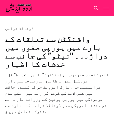
ڈونالڈ ٹرامپ
واشنگٹن سے تعلقات کے
بارے میں یورپی صفوں میں
دراڑ۔۔۔ "نیٹو” کی جانب سے
خدشات کا اظہار
لندن: نجلاء حبریری – واشنگٹن: "الشرق الاوسط” کل
بروکسل میں برطانوی بوریس جونسون اور
فرانسیسی جان مارک ایرولٹ جو کہ کشیدہ حالات
میں کمی لانے کی کوشش کر رہے ہیں انکی عدم
موجودگی میں یورپی یونین کے وزرائے خارجہ نے
نو منتخب امریکی صدر ڈونالڈ ٹرامپ کے ادارے سے
مشترکہ تعامل میں ق