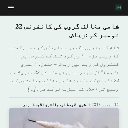
شامی مخالف گروپ کی کانفرنس 22
نومبر کو :ریاض
شام کے جنوبی علاقوں سے ایران کو دور رکھنے
کا روسی عزم – اور کرد تیل کے کنویں پر
کنٹرول کر رہے ہیں رياض – لندن: "الشرق
الاوسط” کل ریاض نے رواں ماہ کی 22 تاریخ سے
24 تاریخ کے مابین شامی مخالف جماعتوں کے
وسیع تر اجلاس کہ میزبانی کے عزم […]
14 نومبر 2017
·
الشرق الاوسط اردوالشرق الاوسط اردو