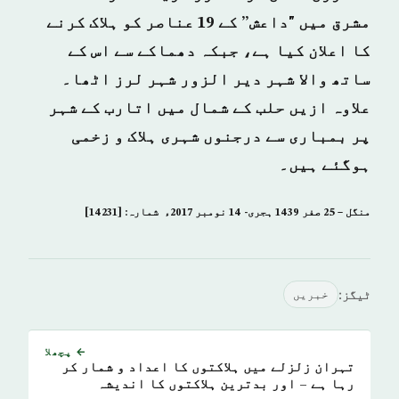
مشرق میں "داعش” کے 19 عناصر کو ہلاک کرنے
کا اعلان کیا ہے، جبکہ دھماکے سے اس کے
ساتھ والا شہر دیر الزور شہر لرز اٹھا۔
علاوہ ازیں حلب کے شمال میں اتارب کے شہر
پر بمباری سے درجنوں شہری ہلاک و زخمی
ہوگئے ہیں۔
منگل – 25 صفر 1439 ہجری- 14 نومبر 2017ء شمارہ: [14231]
ٹیگز:
خبريں
← پچھلا
تہران زلزلے میں ہلاکتوں کا اعداد و شمار کر
رہا ہے – اور بدترین ہلاکتوں کا اندیشہ