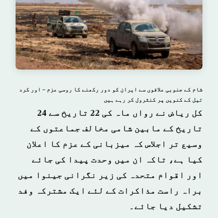
شام کے جنوبی علاقوں سے ایران کو دور رکھنے کا روسی عزم – اور کرد
تیل کے کنویں پر کنٹرول کر رہے ہیں
کل ریاض نے رواں ماہ کی 22 تاریخ سے 24
تاریخ کے مابین شامی مخالف جماعتوں کے
وسیع تر اجلاس کہ میزبانی کے عزم کا اعلان
کیا ہے، تاکہ ان میں وحدت پیدا کی جائے
اور اقوام متحدہ کی زیر نگرانی جینوا میں
براہ راست مذاکرات کے لئے ایک مشترکہ وفد
تشکیل دیا جائے۔