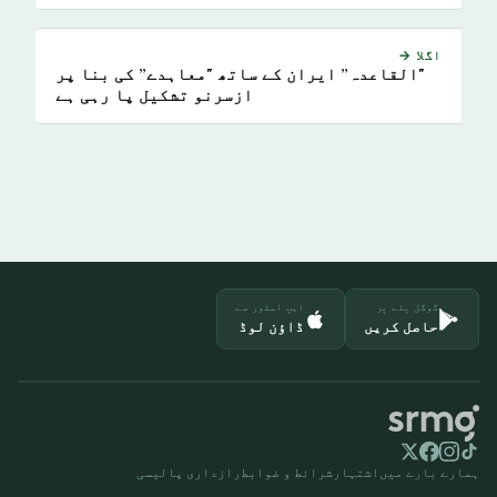
اگلا →
"القاعدہ” ایران کے ساتھ "معاہدے” کی بنا پر
ازسرنو تشکیل پا رہی ہے
گوگل پلے پر
ایپ اسٹور سے
حاصل کریں
ڈاؤن لوڈ
ہمارے بارے میں
اشتہار
شرائط و ضوابط
رازداری پالیسی