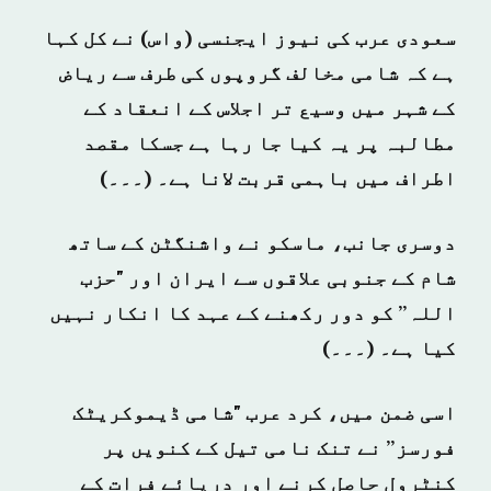
سعودی عرب کی نیوز ایجنسی (واس) نے کل کہا
ہے کہ شامی مخالف گروپوں کی طرف سے ریاض
کے شہر میں وسیع تر اجلاس کے انعقاد کے
مطالبہ پر یہ کیا جا رہا ہے جسکا مقصد
اطراف میں باہمی قربت لانا ہے۔ (۔۔۔)
دوسری جانب، ماسکو نے واشنگٹن کے ساتھ
شام کے جنوبی علاقوں سے ایران اور "حزب
اللہ” کو دور رکھنے کے عہد کا انکار نہیں
کیا ہے۔ (۔۔۔)
اسی ضمن میں، کرد عرب "شامی ڈیموکریٹک
فورسز” نے تنک نامی تیل کے کنویں پر
کنٹرول حاصل کرنے اور دریائے فرات کے