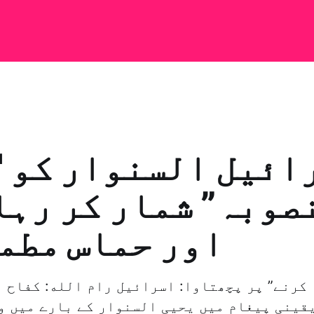
ائیل السنوار کو "
صوبہ” شمار کر رہا
اور حماس مطم
قینی پیغام میں یحیی السنوار کے بارے میں و