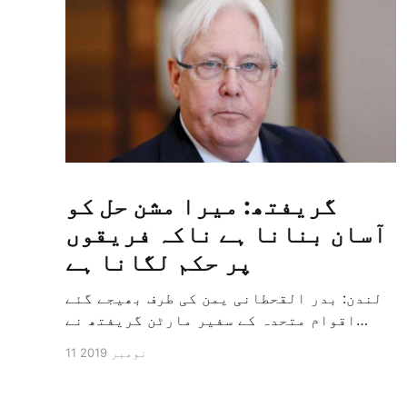
گریفتھ: میرا مشن حل کو
آسان بنانا ہے ناکہ فریقوں
پر حکم لگانا ہے
لندن: بدر القحطانی یمن کی طرف بھیجے گئے
اقوام متحدہ کے سفیر مارٹن گریفتھ نے
پرزور انداز میں کہا کہ وہ یمن میں جنگ کے
11 نومبر 2019
خاتمہ کے لئے ثالثی اور اس کشمکش کی
حدبندی کرنے کے لئے ایک وسیع معاہدہ کرنے