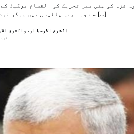
ہ غزہ کی پٹی میں تحریک کی القسام برگیڈ کے 
سے وہ اپنی پالیسی میں ہرگز تبدیلی نہیں کرے […]
الشرق الاوسط اردوالشرق الا
15 فروری