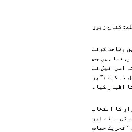
ه: كفاح زبون
ں وضاحت کرنے
 رہنما ہیں جس
ہ اسرائیل نے
 نہ کرنے” پر
ا اظہار کیا۔
وار کا انتخاب
 کی رائے اور
ہ "تحریک حماس