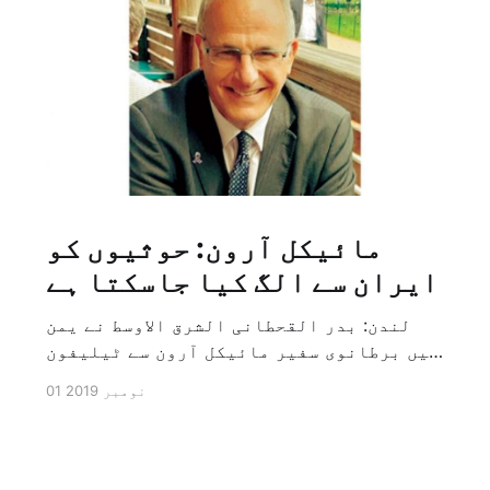
مائیکل آرون: حوثیوں کو
ایران سے الگ کیا جاسکتا ہے
لندن: بدر القحطانی الشرق الاوسط نے یمن
میں برطانوی سفیر مائیکل آرون سے ٹیلیفون
پر ہونے والے انٹرویو کے دوران سوال کیا
01 نومبر 2019
کہ کیا ایران کو حوثیوں سے الگ کیا جاسکتا
ہے؟ تو انہوں نے جواب کے طور پر کہا کہ ہاں
کیا جا سکتا ہے اور انہوں نے یہ بھی کہا
[…]