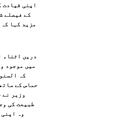
اپنی قیادت ک
کے فیصلے ش
مزید کہا کہ 
دریں اثناء ا
میں موجود وز
کہ السنو
حماس کے ساتھ
وزیر نے ح
طبیعت کی وج
وہ اپنی 