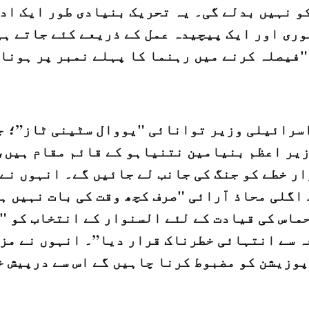
و نہیں بدلے گی۔ یہ تحریک بنیادی طور ایک ادا
وری اور ایک پیچیدہ عمل کے ذریعے کئے جاتے ہی
"فیصلہ کرنے میں رہنما کا پہلے نمبر پر ہونا 
سرائیلی وزیر توانائی "یووال سٹینی ٹاز”؛ ج
یر اعظم بنیامین نتنیاہو کے قائم مقام ہیں،
ار
خطے کو جنگ کی جانب لے جائیں گے۔ انہوں نے
 اگلی محاذ آرائی "صرف کچھ وقت کی بات نہیں ہ
ماس کی قیادت کے لئے السنوار کے انتخاب کو "
ہ سے انتہائی خطرناک قرار دیا”۔ انہوں نے مزی
پوزیشن کو مضبوط کرنا چاہیں گے اس سے درپیش خ