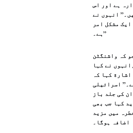
رہ ہے اور اس
ں۔” انہوں نے
ایک مشکل امر
ہے۔”
و کہ
واشنگٹن
انہوں نے کہا
 اشارة کہا کہ
ے۔” اسرائیلی
ان کی جلد باز
د کہا جب بھی
طرہ میں مزید
اضافہ ہوگا۔