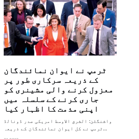
ٹرمپ نے ایوان نمائندگان
کے ذریعہ سرکاری طور پر
معزول کرنے والی مشینری کو
جاری کرنے کے سلسلہ میں
اپنی مذمت کا اظہار کیا
واشنگٹن: الشرق الاوسط امریکی صدر ڈونالڈ
ٹرمپ نے کل ایوان نمائندگان کے ذریعہ
سرکاری طور پر معزول کرنے والی مشینری کو