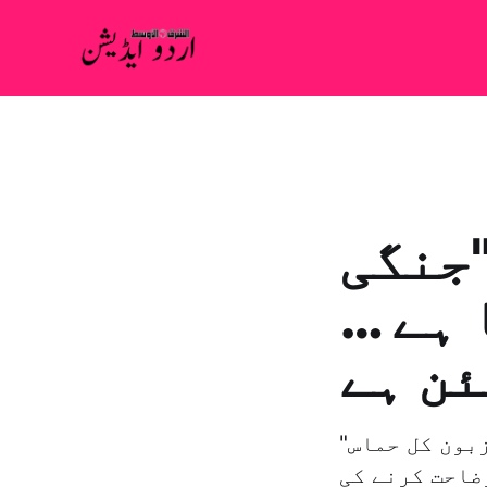
جنگی
 ہے …
ئن ہے
"ان کو قتل نہ کرنے” پر پچھتاوا: اسرائیل رام الله: كفاح زبون کل حماس
ضاحت کرنے کی