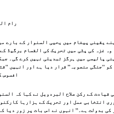
رام الل
نے یقینی پیغام میں یحیی السنوار کے بارے می
 وہ غزہ کی پٹی میں تحریک کی القسام برگیڈ کے
نی پالیسی میں ہرگز تبدیلی نہیں کرے گی۔ جبک
کو "جنگی منصوبہ” قرار دیا ہے اور انہیں "قتل
افسوس ک
 قیادت کے رکن صلاح البردویل نے کہا کہ السن
ی انتخابی عمل اور تحریک کے ہزارہا کارکنوں
 کی بدولت ہے۔” انہوں نے اس بات پر زور دیا ک