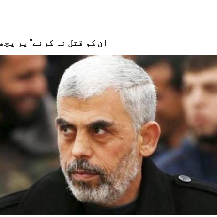
"ان کو قتل نہ کرنے” پر پچ