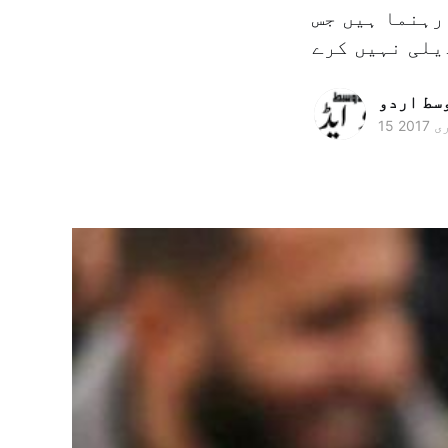
رہنما ہیں جس
وسط اردو
 2017