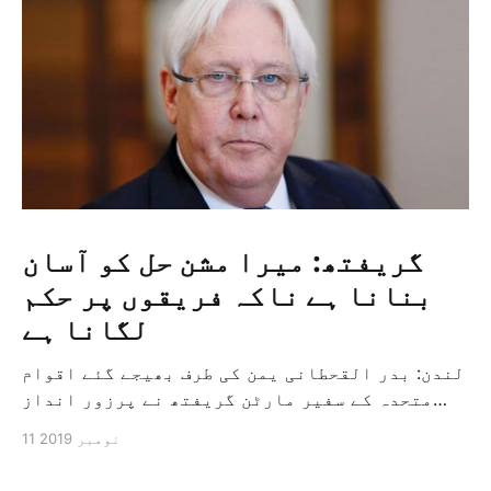
گریفتھ: میرا مشن حل کو آسان
بنانا ہے ناکہ فریقوں پر حکم
لگانا ہے
لندن: بدر القحطانی یمن کی طرف بھیجے گئے اقوام
متحدہ کے سفیر مارٹن گریفتھ نے پرزور انداز
میں کہا کہ وہ یمن میں جنگ کے خاتمہ کے لئے
11 نومبر 2019
ثالثی اور اس کشمکش کی حدبندی کرنے کے لئے ایک
وسیع معاہدہ کرنے کے سلسلہ میں مدد کرنے کا