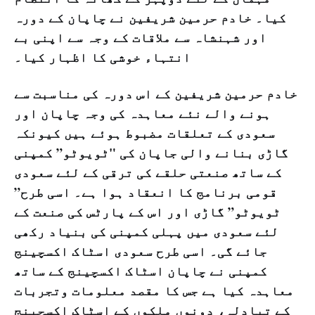
کیا۔ خادم حرمین شریفین نے چاپان کے دورہ
اور شہنشاہ سے ملاقات کے وجہ سے اپنی بے
انتہاء خوشی کا اظہار کیا۔
خادم حرمین شریفین کے اس دورہ کی مناسبت سے
ہونے والے نئے معاہدہ کی وجہ چاپان اور
سعودی کے تعلقات مضبوط ہوئے ہیں کیونکہ
گاڑی بنانے والی جاپان کی "ٹویوٹو” کمپنی
کے ساتھ صنعتی حلقے کی ترقی کے لئے سعودی
قومی برنامج کا انعقاد ہوا ہے۔ اسی طرح”
ٹویوٹو” گاڑی اور اس کے پارٹس کی صنعت کے
لئے سعودی میں پہلی کمپنی کی بنیاد رکھی
جائے گی۔ اسی طرح سعودی اسٹاک اکسچینج
کمپنی نے چاپان اسٹاک اکسچینج کے ساتھ
معاہدہ کیا ہے جس کا مقصد معلومات وتجربات
کے تبادلہ، دونوں ملکوں کے اسٹاک اکسچینج