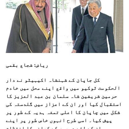
ریاض: شجاع بقمی
کل جاپان کے شہنشاہ اکیہیٹو نے دار
الحکومت ٹوکیو میں واقع اپنے محل میں خادم
حرمین شریفین شاہ سلمان بن عبد العزیز کا
استقبال کیا اور ان کے اعزاز میں گلدستہ کی
شکل میں چاپان کا اعلی تمغہ ہدیہ کے طور پر
پیش کیا۔ اسی طرح انہوں خاص طور پر اپنے
مہمان کے لئے دوپہر کے کھانہ کا انتظام