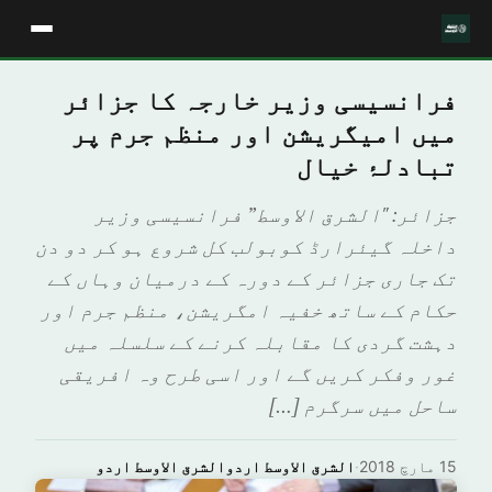
فرانسیسی وزیر خارجہ کا جزائر
میں امیگریشن اور منظم جرم پر
تبادلۂ خیال
جزائر: "الشرق الاوسط” فرانسیسی وزیر
داخلہ گیئرارڈ کوبولب کل شروع ہو کر دو دن
تک جاری جزائر کے دورہ کے درمیان وہاں کے
حکام کے ساتھ خفیہ امگریشن، منظم جرم اور
دہشت گردی کا مقابلہ کرنے کے سلسلہ میں
غور وفکر کریں گے اور اسی طرح وہ افریقی
ساحل میں سرگرم […]
15 مارچ 2018
·
الشرق الاوسط اردوالشرق الاوسط اردو