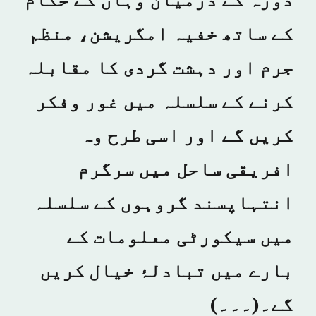
دورہ کے درمیان وہاں کے حکام
کے ساتھ خفیہ امگریشن، منظم
جرم اور دہشت گردی کا مقابلہ
کرنے کے سلسلہ میں غور وفکر
کریں گے اور اسی طرح وہ
افریقی ساحل میں سرگرم
انتہاپسند گروہوں کے سلسلہ
میں سیکورٹی معلومات کے
بارے میں تبادلۂ خیال کریں
گے۔(۔۔۔)