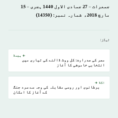
جمعرات – 27 جمادی الاول 1440 ہجری – 15
مارچ 2018ء شمارہ نمبر: (14350)
ٹیگز:
← پچھلا
مصر کی صدرارت: کل ووٹ ڈالنے کی تیاری میں
انتخابی خاموشی کا آغاز
اگلا →
برطانوی اور روسی مقابلہ کی وجہ سے سرد جنگ
کے آغاز کا امکان