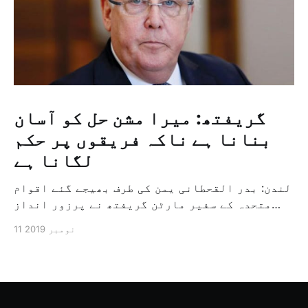
گریفتھ: میرا مشن حل کو آسان
بنانا ہے ناکہ فریقوں پر حکم
لگانا ہے
لندن: بدر القحطانی یمن کی طرف بھیجے گئے اقوام
متحدہ کے سفیر مارٹن گریفتھ نے پرزور انداز
میں کہا کہ وہ یمن میں جنگ کے خاتمہ کے لئے
11 نومبر 2019
ثالثی اور اس کشمکش کی حدبندی کرنے کے لئے ایک
وسیع معاہدہ کرنے کے سلسلہ میں مدد کرنے کا
کردار ادا کر رہے ہیں […]