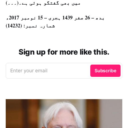
میں بھی گفتگو ہوئی ہے۔(۔۔۔)
بدھ – 26 صفر 1439 ہجری – 15 نومبر 2017ء
شمارہ نمبر: (14232)
Sign up for more like this.
Enter your email
Subscribe