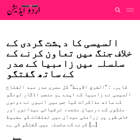
السیسی کا دہشت گردی کے
خلاف جنگ میں تعاون کرنے کے
سلسلہ میں زامبیا کے صدر
کے ساتھ گفتگو
قاہرہ : "الشرق الاوسط” کل مصری صدر عبد الفتاح
السیسی نے زامبیا کے اپنے ہم منصب اڈگار لونگو
کے ساتھ مذاکرات کیا جس میں انہوں نے دونوں
ملکوں کے درمیان متعدد ترقیاتی میدانوں اور
خاص طور پر زراعتی میدان میں تعلقات کو مضبوط
کرنے کے سلسلہ میں گفتگو کی ہے […]