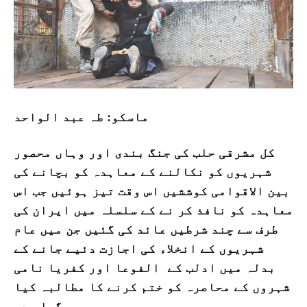
ماسکو: طہ عبد الواحد
کل مشرقی حلب کی جنگ بندی اور وہاں محصور
شہریوں کو نکالنے کے معاہدہ کو بچانے کی
بین الاقوامی کوششیں اس وقت تیز ہوئیں جب اس
معاہدہ کو نافذ کر نے کے سلسلہ میں ایران کی
طرف سے چند شرطیں عائد کی گئیں جن میں عام
شہریوں کے انخلاء کی اجازت دئیے جانے کے
بدلہ میں ادلب کے الفوعا اور کفریا نامی
شہروں کے محاصرہ کو ختم کرنے کا مطالبہ کیا
گیا ہے۔