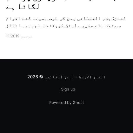
لگانا ہے
لندن: بدر القحطانی یمن کی طرف بھیجے گئے اقوام
متحدہ کے سفیر مارٹن گریفتھ نے پرزور انداز
میں کہا کہ وہ یمن میں جنگ کے خاتمہ کے لئے
11 نومبر 2019
ثالثی اور اس کشمکش کی حدبندی کرنے کے لئے ایک
وسیع معاہدہ کرنے کے سلسلہ میں مدد کرنے کا
کردار ادا کر رہے ہیں […]
الشرق الأوسط - اردو آرکائیو
© 2026
Sign up
Powered by Ghost