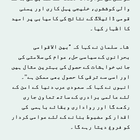
والی کوششوں، خلیجی پہل کاری اور یمنی
قومی ڈائیلاگ کے نتائج کی کامیابی پر امید
کا اظہار کیا۔
شاہ سلمان نے کہا کہ "بین الاقوامی
بحرانوں کے سیاسی حل، عوام کی سلامتی کی
جانب خواہشات کے حصول کی بہترین مثال ہیں
اور اسی سے ترقی کا حصول بھی ممکن ہے”۔
انہوں نے کہا کہ سعودی عرب دنیا کے امن کے
لئے عالمی برادری کے ساتھ تعاون جاری
رکھے گا اور رواداری وبقائے باہمی کی
اقدار کو مضبوط بنانے کے لئے عوامی کردار
کو فروغ دیتا رہے گا۔