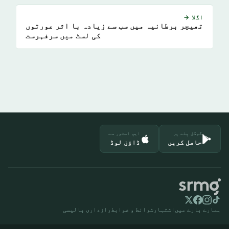
اگلا →
تھیچر برطانیہ میں سب سے زیادہ با اثر عورتوں
کی لسٹ میں سرفہرست
گوگل پلے پر
ایپ اسٹور سے
حاصل کریں
ڈاؤن لوڈ
ہمارے بارے میں
اشتہار
شرائط و ضوابط
رازداری پالیسی