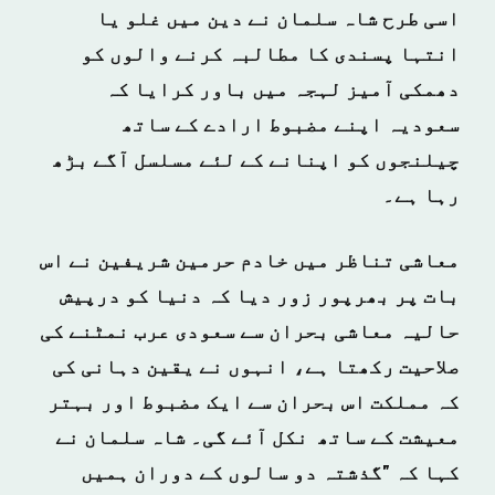
اسی طرح شاہ سلمان نے دین میں غلو یا
انتہا پسندی کا مطالبہ کرنے والوں کو
دھمکی آمیز لہجہ میں باور کرایا کہ
سعودیہ اپنے مضبوط ارادے کے ساتھ
چیلنجوں کو اپنانے کے لئے مسلسل آگے بڑھ
رہا ہے۔
معاشی تناظر میں خادم حرمین شریفین نے اس
بات پر بھرپور زور دیا کہ دنیا کو درپیش
حالیہ معاشی بحران سے سعودی عرب نمٹنے کی
صلاحیت رکھتا ہے، انہوں نے یقین دہانی کی
کہ مملکت اس بحران سے ایک مضبوط اور بہتر
معیشت کے ساتھ نکل آئے گی۔ شاہ سلمان نے
کہا کہ "گذشتہ دو سالوں کے دوران ہمیں