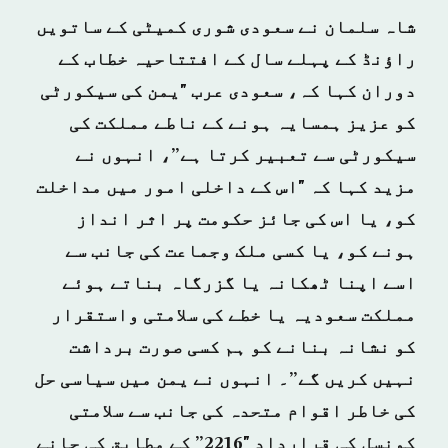
شاہ سلمان نے سعودی شوری کمیٹی کے ساتویں
راؤنڈ کے پہلے سال کے افتتاحیہ خطاب کے
دوران کہا کہ، سعودی عرب "یمن کی سیکورٹی
کو عزیز ہمسایہ ہونے کے ناطے مملکت کی
سیکورٹی سے تعبیر کرتا ہے”، انہوں نے
مزید کہا کہ "اس کے داخلی امور میں مداخلت
کو، یا اس کی جائز حکومت پر اثر انداز
ہونے کو، یا کسی ملک وجماعت کی جانب سے
اسے اپنا ٹھکانہ یا گزرگاہ بناتے ہوئے
مملکت سعودیہ یا خطے کی سلامتی واستقرار
کو نشانہ بنانے کو ہم کسی صورت برداشت
نہیں کریں گے”۔ انہوں نے یمن میں سیاسی حل
کی خاطر اقوام متحدہ کی جانب سے سلامتی
کونسل کی قرارداد "2216” کے مطابق کی جانے