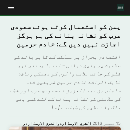
یمن کو استعمال کرتے ہوئے سعودی
عرب کو نشانہ بنانے کی ہم ہرگز
اجازت نہیں دیں گے: خادم حرمین
اقتصادی بحران پر مملکت کے قابو پانے کی
صلاحیت پر یقین دہانی – انتہا پسندی اور
غلو کی جانب بلانے والوں کو دھمکی ریاض:
نایف الراشد خادم حرمین شریفین شاہ
سلمان بن عبد العزیز نے سعودی عرب اور خطے
کی سلامتی کو نشانہ بنانے کے لئے کسی بھی
ملک یا تنظیم کی طرف سے […]
15 دسمبر 2016
·
الشرق الاوسط اردوالشرق الاوسط اردو