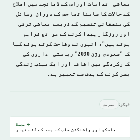
معاشی اقدامات اوراس کے ڈھانچے میں اصلاح
کے حالات کا سامنا تھا جس کے دوران وسائل
کی منصفانی تقسیم کے ذریعے معاشی ترقی
اور روزگار پیدا کرنے کے مواقع فراہم
ہوتے ہیں”، انہوں نے وضاحت کرتے ہوئے کہا
کہ "سعودی وژن 2030” ریاستی اداروں کی
کارکردگی میں اضافہ اور ایک مہذب زندگی
بسر کرنے کے ہدف سے تعبیر ہے۔
ٹیگز:
خبريں
← پچھلا
ماسکو اور واشنگٹن حلب کے بعد کے لئے تیار