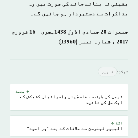
یقینی نہ بنائے جانے کی صورت میں وہ
مذاکرات سے دستبردار ہو جائیں گے۔
جمعرات 20 جمادی الاول 1438ہجری – 16 فروری
2017 ء شمارہ نمبر {13960}
ٹیگز:
خبريں
← پچھلا
ٹرمپ کی طرف سے فلسطینی واسرائیلی کشمکش کے
ایک حل کی تائید
اگلا →
الجبیر ٹیلرسن سے ملاقات کے بعد "پر امید”