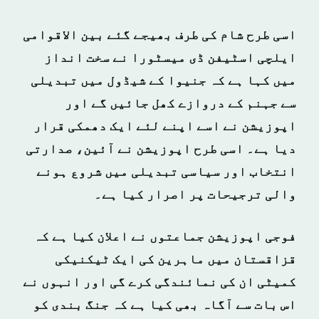
اسی طرح شام کی طرف بھیجے گئے بین الاقوامی
ایلچی اسٹیفن ڈی میسٹورا نے سخت انداز
میں کہا ہے کہ جنیوا کے شیڈول میں تبدیلی
سے جہنم کے دروازے کھل جائیں گے اور
اپوزیشن نے اسے اپنے لئے ایک دھمکی قرار
دیا ہے۔ اسی طرح اپوزیشن نے آئین، صدارتی
انتخاب اور سیاسی تبدیلی میں شروع ہونے
والی ترجیحات پر اصرار کیا ہے۔
فوجی اپوزیشن جماعتوں نے اعلان کیا ہے کہ
قزاقستان میں ماہرین کی ایک ٹیکنیکی
کمیٹی ان کی نمائندگی کرے گی اور انہوں نے
اس بات سے آگاہ بھی کیا ہے کہ جنگ بندی کو