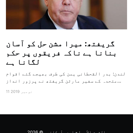
گریفتھ: میرا مشن حل کو آسان
بنانا ہے ناکہ فریقوں پر حکم
لگانا ہے
لندن: بدر القحطانی یمن کی طرف بھیجے گئے اقوام
متحدہ کے سفیر مارٹن گریفتھ نے پرزور انداز
میں کہا کہ وہ یمن میں جنگ کے خاتمہ کے لئے
11 نومبر 2019
ثالثی اور اس کشمکش کی حدبندی کرنے کے لئے ایک
وسیع معاہدہ کرنے کے سلسلہ میں مدد کرنے کا
کردار ادا کر رہے ہیں […]
الشرق الأوسط - اردو آرکائیو
© 2026