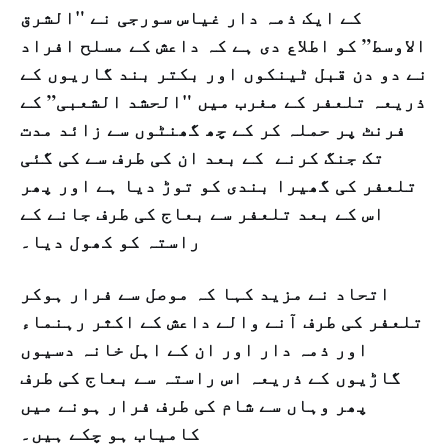
کے ایک ذمہ دار غیاس سورجی نے "الشرق
الاوسط” کو اطلاع دی ہے کہ داعش کے مسلح افراد
نے دو دن قبل ٹینکوں اور بکتر بند گاریوں کے
ذریعہ تلعفر کے مغرب میں "الحشد الشعبی” کے
فرنٹ پر حملہ کر کے چھ گھنٹوں سے زائد مدت
تک جنگ کرنے کے بعد ان کی طرف سے کی گئی
تلعفر کی گھیرا بندی کو توڑ دیا ہے اور پھر
اس کے بعد تلعفر سے بعاج کی طرف جانے کے
راستہ کو کھول دیا۔
اتحاد نے مزید کہا کہ موصل سے فرار ہوکر
تلعفر کی طرف آنے والے داعش کے اکثر رہنماء
اور ذمہ دار اور ان کے اہل خانہ دسیوں
گاڑیوں کے ذریعہ اس راستہ سے بعاج کی طرف
پھر وہاں سے شام کی طرف فرار ہونے میں
کامیاب ہو چکے ہیں۔