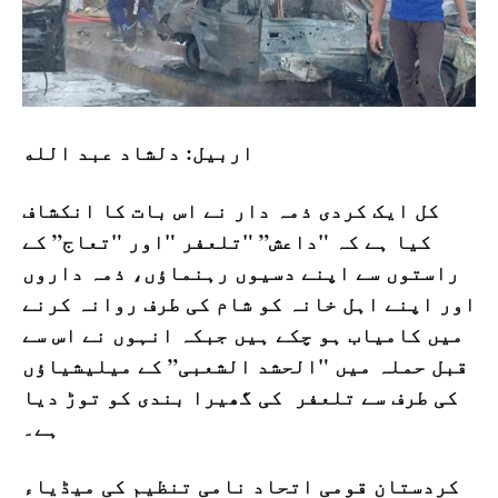
اربيل: دلشاد عبد الله
کل ایک کردی ذمہ دار نے اس بات کا انکشاف
کیا ہے کہ "داعش” "تلعفر "اور "تعاج” کے
راستوں سے اپنے دسیوں رہنماؤں، ذمہ داروں
اور اپنے اہل خانہ کو شام کی طرف روانہ کرنے
میں کامیاب ہو چکے ہیں جبکہ انہوں نے اس سے
قبل حملہ میں "الحشد الشعبی” کے میلیشیاؤں
کی طرف سے تلعفر کی گھیرا بندی کو توڑ دیا
ہے۔
کردستان قومی اتحاد نامی تنظیم کی میڈیاء