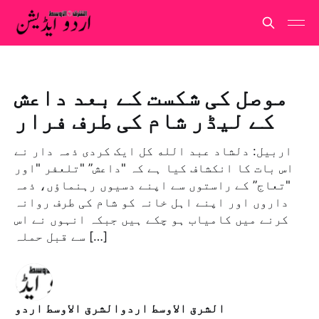
موصل کی شکست کے بعد داعش
کے لیڈر شام کی طرف فرار
اربيل: دلشاد عبد الله کل ایک کردی ذمہ دار نے
اس بات کا انکشاف کیا ہے کہ "داعش” "تلعفر "اور
"تعاج” کے راستوں سے اپنے دسیوں رہنماؤں، ذمہ
داروں اور اپنے اہل خانہ کو شام کی طرف روانہ
کرنے میں کامیاب ہو چکے ہیں جبکہ انہوں نے اس
سے قبل حملہ […]
الشرق الاوسط اردوالشرق الاوسط اردو