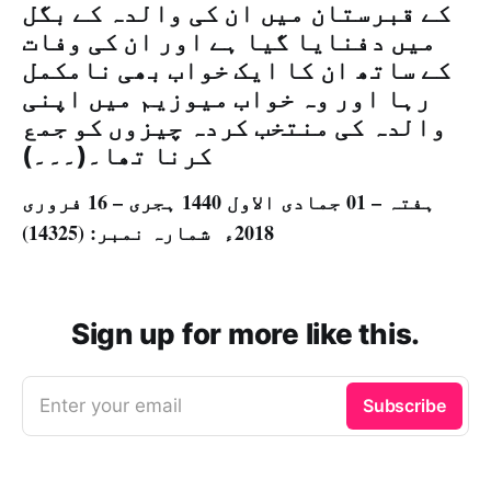
کے قبرستان میں ان کی والدہ کے بگل
میں دفنایا گیا ہے اور ان کی وفات
کے ساتھ ان کا ایک خواب بھی نامکمل
رہا اور وہ خواب میوزیم میں اپنی
والدہ کی منتخب کردہ چیزوں کو جمع
کرنا تھا۔(۔۔۔)
ہفتہ – 01 جمادی الاول 1440 ہجری – 16 فروری
2018ء شمارہ نمبر: (14325)
Sign up for more like this.
Enter your email
Subscribe