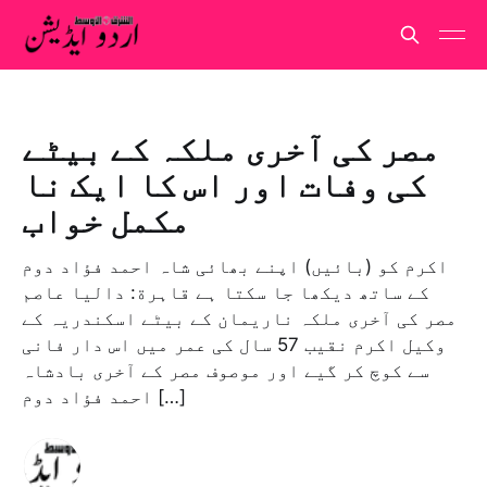
مصر کی آخری ملکہ کے بیٹے
کی وفات اور اس کا ایک نا
مکمل خواب
اکرم کو (بائیں) اپنے بھائی شاہ احمد فؤاد دوم
کے ساتھ دیکھا جا سکتا ہے قاہرة: داليا عاصم
مصر کی آخری ملکہ ناریمان کے بیٹے اسکندریہ کے
وکیل اکرم نقیب 57 سال کی عمر میں اس دار فانی
سے کوچ کر گیے اور موصوف مصر کے آخری بادشاہ
احمد فؤاد دوم […]