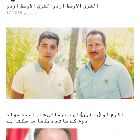
الشرق الاوسط اردوالشرق الاوسط اردو
17 فروری 2018
اکرم کو (بائیں) اپنے بھائی شاہ احمد فؤاد
دوم کے ساتھ دیکھا جا سکتا ہے