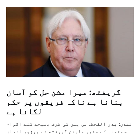
گریفتھ: میرا مشن حل کو آسان
بنانا ہے ناکہ فریقوں پر حکم
لگانا ہے
لندن: بدر القحطانی یمن کی طرف بھیجے گئے اقوام
متحدہ کے سفیر مارٹن گریفتھ نے پرزور انداز
میں کہا کہ وہ یمن میں جنگ کے خاتمہ کے لئے