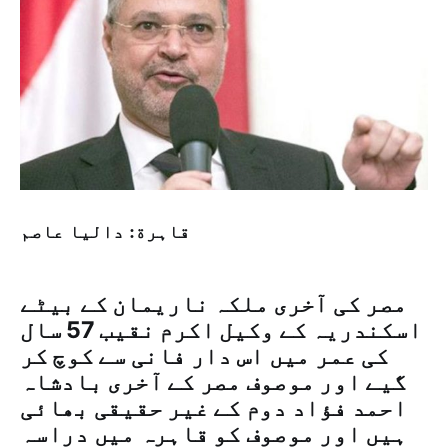
قاہرة: داليا عاصم
مصر کی آخری ملکہ ناریمان کے بیٹے
اسکندریہ کے وکیل اکرم نقیب 57 سال
کی عمر میں اس دار فانی سے کوچ کر
گیے اور موصوف مصر کے آخری بادشاہ
احمد فؤاد دوم کے غیر حقیقی بھائی
ہیں اور موصوف کو قاہرہ میں دراسہ