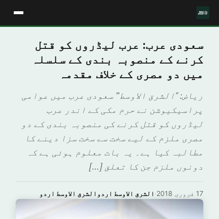
سعودی عرب: عرب لیڈروں کو قتل
کرنے کے منصوبہ بندی کے سلسلہ
میں دو مصری کے خلاف مقدمہ
ریاض: "الشرق الاوسط” سعودی عرب میں عوامی
پراسیکیوشن نے حرم مکی کے اندر عرب
لیڈروں کو قتل کرنے کی منصوبہ بندی کے دو
مصری ملزم کے لیے سخت سے سخت سزا دینے کا
مطالبہ کیا ہے۔ یہ بات معلوم ہوئی ہے کہ
دونوں ملزم جن کا تعلق […]
17 فروری 2018
·
الشرق الاوسط اردوالشرق الاوسط اردو