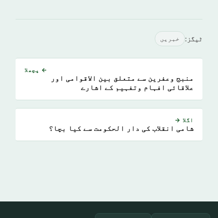
ٹیگز:
خبريں
← پچھلا
منبج وعفرين سے متعلق بین الاقوامی اور
علاقائی افہام وتفہیم کے اشارے
اگلا →
شامی انقلاب کی دار الحکومت سے کیا بچا؟