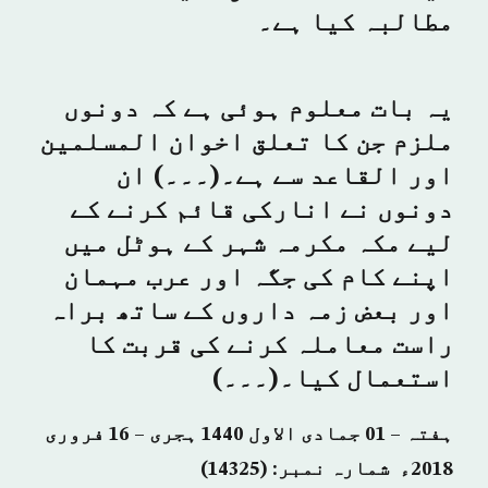
مطالبہ کیا ہے۔
یہ بات معلوم ہوئی ہے کہ دونوں
ملزم جن کا تعلق اخوان المسلمین
اور القاعد سے ہے۔(۔۔۔) ان
دونوں نے انارکی قائم کرنے کے
لیے مکہ مکرمہ شہر کے ہوٹل میں
اپنے کام کی جگہ اور عرب مہمان
اور بعض زمہ داروں کے ساتھ براہ
راست معاملہ کرنے کی قربت کا
استعمال کیا۔(۔۔۔)
ہفتہ – 01 جمادی الاول 1440 ہجری – 16 فروری
2018ء شمارہ نمبر: (14325)