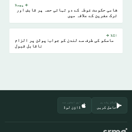
← پچھلا
شامی حکومت غوطہ کے دو تہائی حصہ پر قابض اور
ترک عفرین کے علاقہ میں
اگلا →
ماسکو کی طرف سے لندن کو جواب: پوٹن پر الزام
ناقابل قبول
گوگل پلے پر
ایپ اسٹور سے
حاصل کریں
ڈاؤن لوڈ