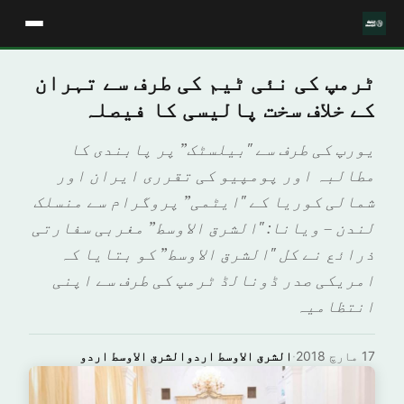
ٹرمپ کی نئی ٹیم کی طرف سے تہران
کے خلاف سخت پالیسی کا فیصلہ
یورپ کی طرف سے "بیلسٹک” پر پابندی کا
مطالبہ اور پومپیو کی تقرری ایران اور
شمالی کوریا کے "ایٹمی” پروگرام سے منسلک
لندن – ویانا: "الشرق الاوسط” مغربی سفارتی
ذرائع نے کل "الشرق الاوسط” کو بتایا کہ
امریکی صدر ڈونالڈ ٹرمپ کی طرف سے اپنی
انتظامیہ
17 مارچ 2018
·
الشرق الاوسط اردوالشرق الاوسط اردو