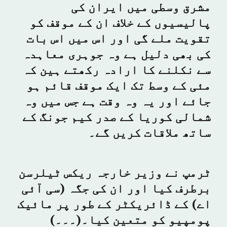
مشرق وسطی میں ایران کی
پالیسیوں کے خلاف ان کے موقف کو
تقویت ملے گی اور اس میں اس بات
کی بھی دلیل ہے وہ جوہری معاہدہ
سے نکلنے کا ارادہ رکھتے ہین کہ
مئی کے وسط تک ایک موقف قائم ہو
جائے اور یہ وہ وقت ہے جس میں وہ
شمالی کوریا کے صدر کیم جونگ کے
ساتھ ملاقات کریں گے۔
ٹرمپ نے وزیر خارجہ ریکس ٹیلرسن
برطرف کیا اور ان کی جگہ (سی آئی
اے) کے ڈائریکٹر کے طور پر مائیک
پومپیو کو متعین کیا۔(۔۔۔)