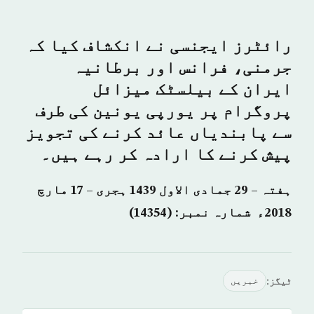
رائٹرز ایجنسی نے انکشاف کیا کہ
جرمنی، فرانس اور برطانیہ
ایران کے بیلسٹک میزائل
پروگرام پر یورپی یونین کی طرف
سے پابندیاں عائد کرنے کی تجویز
پیش کرنے کا ارادہ کر رہے ہیں۔
ہفتہ – 29 جمادی الاول 1439 ہجری – 17 مارچ
2018ء شمارہ نمبر: (14354)
ٹیگز:
خبريں