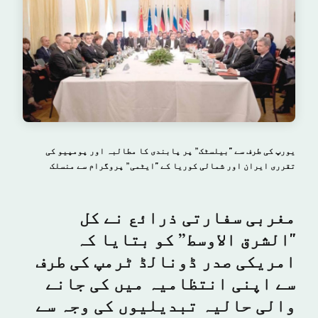
یورپ کی طرف سے "بیلسٹک” پر پابندی کا مطالبہ اور پومپیو کی
تقرری ایران اور شمالی کوریا کے "ایٹمی” پروگرام سے منسلک
مغربی سفارتی ذرائع نے کل
"الشرق الاوسط” کو بتایا کہ
امریکی صدر ڈونالڈ ٹرمپ کی طرف
سے اپنی انتظامیہ میں کی جانے
والی حالیہ تبدیلیوں کی وجہ سے