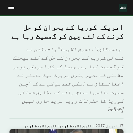
امریکہ کوریا کے بحران کو حل
کرنے کے لئے چین کو گھسیٹ رہا ہے
واشنگٹن: "الشرق الاوسط” واشنگٹن نے
شمالی کوریا کے بحران کے حل کے لئے بیجنگ
کو گھسیٹ لیا ہے۔ جیسا کہ کل امریکی قومی
سلامتی کے مشیر جنرل ہربرٹ میک ماسٹر نے
افغانستان سے اسکی تصدیق کی ہے کہ "چین
سمیت عالمی اتفاق رائے کے مطابق شمالی
کوریا کا خطرناک رویہ مزید جاری نہیں
[&helli
17 اپریل 2017
·
الشرق الاوسط اردوالشرق الاوسط اردو