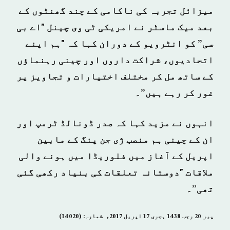
میزائل تجربہ کی ناکامی کے چند گھنٹوں کے
بعد میک ماسٹر نے امریکی ٹی وی چینل "اے بی
سی” کو انٹرویو کے دوران کہا کہ "ہم اپنے
اتحادیوں، شراکت داروں اور چینی رہنماؤں
کے ساتھ مل کر مختلف اختیارات و تجاویز پر
غور کر رہے ہیں”۔
انہوں نے مزید کہا کہ صدر ڈونالڈ ٹرمپ اور
ان کے چینی ہم منصب ژی جن پنگ کے مابین
اپریل کے آغاز میں فلوریڈا میں ہونے والی
ملاقات "دوستانہ تعلقات کی بنیاد رکھی گئی
تھی”۔
پیر 20 رجب 1438 ہجری­ 17 اپریل 2017ء شمارہ: (14020)