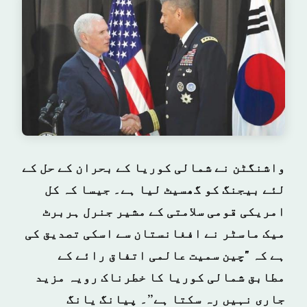
واشنگٹن نے شمالی کوریا کے بحران کے حل کے
لئے بیجنگ کو گھسیٹ لیا ہے۔ جیسا کہ کل
امریکی قومی سلامتی کے مشیر جنرل ہربرٹ
میک ماسٹر نے افغانستان سے اسکی تصدیق کی
ہے کہ "چین سمیت عالمی اتفاق رائے کے
مطابق شمالی کوریا کا خطرناک رویہ مزید
جاری نہیں رہ سکتا ہے”۔ پیانگ یانگ