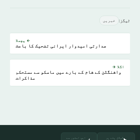
ٹیگز:
خبريں
← پچھلا
صدارتی امیدوار ایرانی تضحیک کا باعث
اگلا →
واشنگٹن کے شام کے بارے میں ماسکو سے مستحکم
مذاکرات
گوگل پلے پر
ایپ اسٹور سے