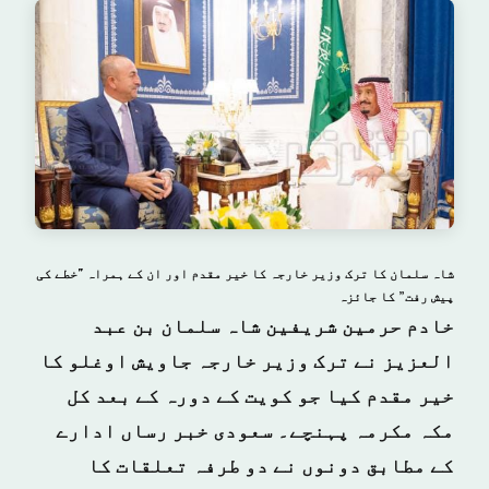
شاہ سلمان کا ترک وزیر خارجہ کا خیر مقدم اور ان کے ہمراہ "خطے کی
پیش رفت” کا جائزہ
خادم حرمین شریفین شاہ سلمان بن عبد
العزیز نے ترک وزیر خارجہ جاویش اوغلو کا
خیر مقدم کیا جو کویت کے دورہ کے بعد کل
مکہ مکرمہ پہنچے۔ سعودی خبر رساں ادارے
کے مطابق دونوں نے دو طرفہ تعلقات کا