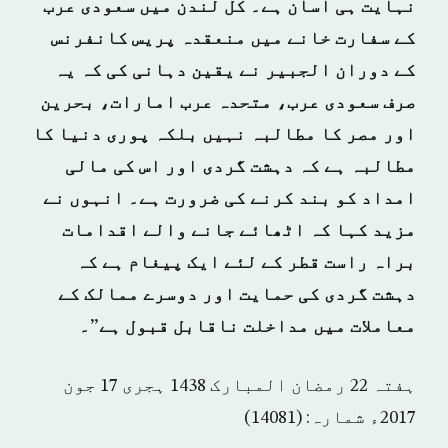
نہایت ہی آسان ہے۔ کل لندن میں سعودی عرب
کے سفارت خانے میں منعقدہ پریس کانفرنس
کے دوران الجبیر نے یقین دہانی کی کہ یہ
صرف سعودی عرب، متحدہ عرب امارات، بحرین
اور مصر کا مطالبہ نہیں بلکہ پوری دنیا کا
مطالبہ ہے کہ دہشت گردی اور اس کی مالی
امداد کو بند کرنے کی ضرورت ہے۔ انہوں نے
مزید کہا کہ اٹھائے جانے والے اقدامات
براہ راست قطر کے لئے ایک پیغام ہے کہ
دہشت گردی کی حمایت اور دوسرے ممالک کے
معاملات میں مداخلت ناقابل قبول ہے”۔
ہفتہ 22 رمضان المبارک 1438 ہجری­ 17 جون
2017ء شمارہ: (14081)