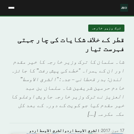
ترک وزیر خارجہ
قطر کے خلاف شکایات کی چار جہتی
فہرست تیار
شاہ سلمان کا ترک وزیر خارجہ کا خیر مقدم
اور ان کے ہمراہ "خطے کی پیش رفت” کا جائزہ
لندن: بدر قحطانی – جدہ: "الشرق الاوسط”
خادم حرمین شریفین شاہ سلمان بن عبد
العزیز نے ترک وزیر خارجہ جاویش اوغلو کا
خیر مقدم کیا جو کویت کے دورہ کے بعد کل
مکہ مکرمہ […]
17 جون 2017
·
الشرق الاوسط اردوالشرق الاوسط اردو