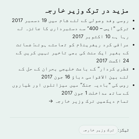
مزید در ترک وزیر خارجہ
روسی وفد وصولی کے لئے شام میں
19 دسمبر 2017
ترکی "ایس – 400” سے دستبرداری کا جائزہ لے
رہا ہے
10 اکتوبر 2017
عراقی کرد ریفرینڈم کو تھامتے ہوئے: ضمانت
کے بغیر ایک منٹ کی بھی تاخیر نہیں کریں گے
24 اگست 2017
قطری کردار” کے باعث خلیجی بحران کے حل کے
لئے بین الاقوامی دباؤ
16 جون 2017
روس کی "بادیہ جنگ” میں میزائلوں اور طیاروں
کے ساتھ مداخلت
1 جون 2017
تمام دیکھیں ترک وزیر خارجہ →
ٹیگز:
ترک وزیر خارجہ