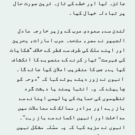
جائزہ لیا اور خطے کی تازہ ترین صورت حال
پر تبادلہ خیال کیا۔
لندن سے، سعودی عرب کے وزیر خارجہ عادل
الجبیر نے مصر، متحدہ عرب امارات، بحرین
اور اپنے ملک کی طرف سے قطر کے خلاف "شکایات
کی فہرست” تیار کرنے کے منصوبے کا انکشاف
کیا ہے، جس کا عنقریب اعلان کیا جائے گا۔
انہوں نے زور دیتے ہوئے کہا کہ "دوحہ کو
چاہیئے کہ وہ انتہا پسند یا دہشت گرد
تنظیموں کی حمایت کی پالیسی اپنانے سے
باز رہے اور برادر ممالک کے معاملات میں
مداخلت اور انہیں اکسانے سے باز رہے”۔
انہوں نے مزید کہا کہ یہ مسٔلہ مشکل نہیں