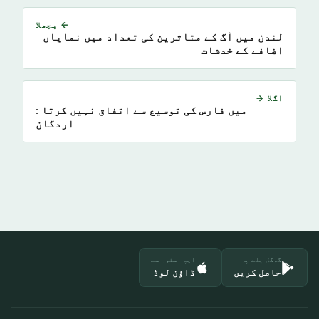
← پچھلا
لندن میں آگ کے متاثرین کی تعداد میں نمایاں
اضافے کے خدشات
اگلا →
میں فارس کی توسیع سے اتفاق نہیں کرتا :
اردگان
گوگل پلے پر
ایپ اسٹور سے
حاصل کریں
ڈاؤن لوڈ