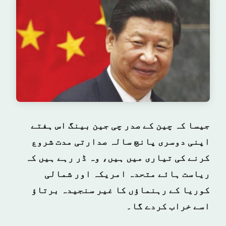
جیسا کہ چین کے صدر چی جین بینگ اس ہفتے
اپنی دوسری پانچ سالہ صدارتی مدت شروع
کرنے کی تیاری میں ہیں، وہ ڈر رہے ہیں کہ
ریاست ہائے متحدہ امریکہ اور شمالی
کوریا کے رہنماؤں کا غیر سنجیدہ برتاؤ
اسے خراب کردے گا۔