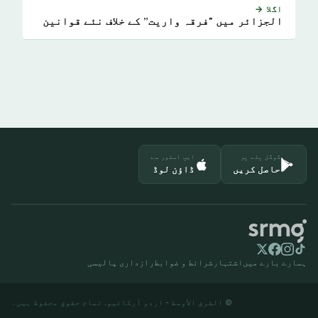
اگلا →
الجزائر میں "فرقہ واریت” کے خلاف نئے قوانین
گوگل پلے پر
ایپ اسٹور سے
حاصل کریں
ڈاؤن لوڈ
ہمارے بارے میں
اشتہار
شرائط و ضوابط
رازداری پالیسی
© الشرق الأوسط - اردو آرکائیو. تمام حقوق محفوظ ہیں۔