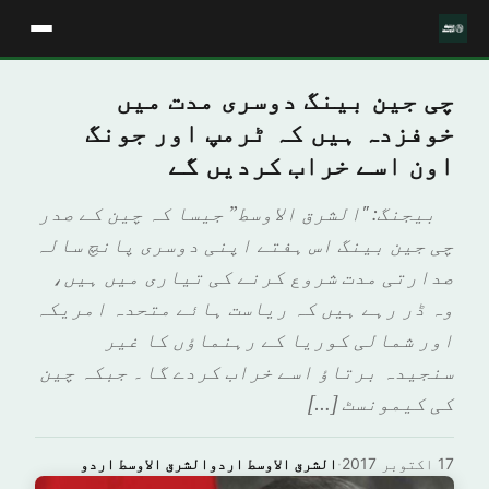
چی جین بینگ دوسری مدت میں
خوفزدہ ہیں کہ ٹرمپ اور جونگ
اون اسے خراب کردیں گے
بیجنگ: "الشرق الاوسط” جیسا کہ چین کے صدر
چی جین بینگ اس ہفتے اپنی دوسری پانچ سالہ
صدارتی مدت شروع کرنے کی تیاری میں ہیں،
وہ ڈر رہے ہیں کہ ریاست ہائے متحدہ امریکہ
اور شمالی کوریا کے رہنماؤں کا غیر
سنجیدہ برتاؤ اسے خراب کردے گا۔ جبکہ چین
کی کیمونسٹ […]
17 اکتوبر 2017
·
الشرق الاوسط اردوالشرق الاوسط اردو