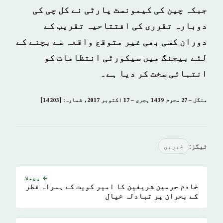
جبکہ چین کی کیمونسٹ پارٹی نے کل چی کی
دوبارہ تقرری کی افتتاحیہ تقریب کے
دوران کسی بھی غیر متوقع واقعہ سے بچنے کے
لئے بیجنگ میں سیکورٹی انتظامات کو
انتہائی سخت کر دیا ہے۔
منگل – 27 محرم 1439 ہجری – 17 اكتوبر 2017ء شمارہ: [14203]
ٹیگز:
خبريں
← پچھلا
خادم حرمين شريفين کا امير كويت کے ہمراہ قطر
کے بحران پر تبادلہ خیال