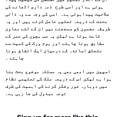
ہوتی ہے اور اسی طرح ذمہ داری اٹھانے کی
صلاحیت پیداہوتی ہے۔ اسی کی وجہ سے وہ ذاتی
محنت کے ذریعہ تعلیم حاصل کرتے ہیں اور یہ
طریقہ مضمون کو سمجھنے میں ان کے لئے معاون
ثابت ہوتا ہے لیکن یہ سب بچوں کی عمر کے
مطابق ہونا چاہئے اور ہوم ورک کی کمیت سے
متعلق اساتذہ کے درمیان ایک اتفاق ہونا
چاہئے ۔
اسپین میں ابھی بھی یہ مسئلہ موضوع بحث بنا
ہوا ہے لیکن اس کے ذریعہ ملک کی تعلیمی نظام
میں دوبارہ غور وفکر کرنے کی اہمیت کی طرف
توجہ مبذول کی جا رہی ہے۔