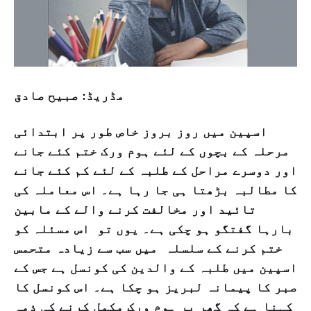
مڈریڈ: صبیح صادق
اسپین میں روز بروز خاص طور پر ابتدائی
مرحلہ کے بچوں کے لئے ہوم ورک ختم کئے جانے
اور دوسرے مراحل کے طلبہ کے لئے کم کئے جانے
کا مطالبہ بڑھتا ہی جا رہا ہے۔ اس معاملہ کی
تائيد اور مخالفت کرنے والے کے مابین
بارہا گفتگو ہو چکی ہے۔ یوں تو اس مسئلہ کو
ختم کرنے کے سلسلہ میں سب سے زیادہ متحمس
اسپین میں طلبہ کے والدین کی کونسل ہے جس کے
صبر کا پیمانہ لبریز ہو چکا ہے۔ اس کونسل کا
کہنا ہے کہ گھر پر ہوم ورک مکمل کرنے کی ذمہ