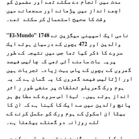
مدت میں انجام دے سکتے تھے اور مضمون کو
اچھے انداز میں پڑھانے اور سمجھانے میں
وقت کا صحیح استعمال کر سکتے تھے۔
"El-Mundo” نامی ایک اسپینی میگزین نے 1748
والدین اور 472 بچوں کے درمیان ہوئے ایک
سروے کا ذکر کیا تھا جس میں نتیجہ کے طور
پریہ بات سامنے آئی تھی کہ چالیس فیصد
گھروں کے بچوں کے پاس بہت زیادہ تجربات ہیں
اور اڑتالیس فیصد گھروں کا یہ گمان ہے کہ یہ
ہوم ورک گھریلو تعلقات پر منفی طور ر اثر
انداز ہوتے ہیں۔ لہذا اس سروے کے مطابق ہر
پانچ والدین میں سے ایک کا کہنا ہے کہ ان کا
بیٹا ان اسکول کے ہوم ورک کو مکمل کرنے کے
لئے روزانہ دو گھنٹے بیٹھتا ہے۔
ایک اسپینی میگزین نے تربیتی امور کے دو