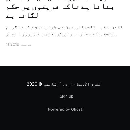
بنانا ہے ناکہ فریقوں پر حکم
لگانا ہے
لندن: بدر القحطانی یمن کی طرف بھیجے گئے اقوام
متحدہ کے سفیر مارٹن گریفتھ نے پرزور انداز
میں کہا کہ وہ یمن میں جنگ کے خاتمہ کے لئے
11 نومبر 2019
ثالثی اور اس کشمکش کی حدبندی کرنے کے لئے ایک
وسیع معاہدہ کرنے کے سلسلہ میں مدد کرنے کا
کردار ادا کر رہے ہیں […]
الشرق الأوسط - اردو آرکائیو
© 2026
Sign up
Powered by Ghost