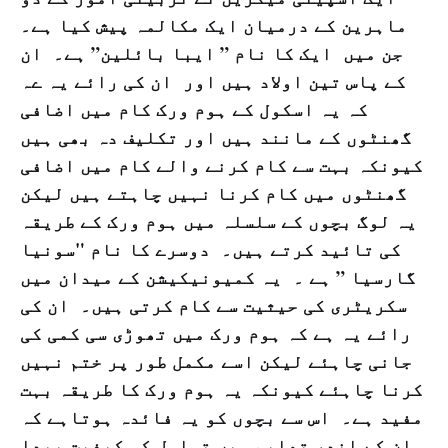
ماہرین کے درمیان ایک مکالمہ پیش کیا ہے۔
جن میں ایک کا نام ” ایبا بائلین” ہے۔ ان
کے پاس تین اولاد ہیں اور ان کی رائے یہ ےہ
کہ یہ اسکول کے ہوم ورک کام میں اضافی
گھنٹوں کے مانند ہیں اور تکلیف دہ بھی ہیں
کیونکہ بہت سے کام کرنے والے کام میں اضافی
گھنٹوں میں کام کرنا نہیں چاہتے ہیں لیکن
یہ لوگ بچوں کے سلسلہ میں ہوم ورک کے طریقہ
کی تائید کرتے ہیں۔ دوسرے کا نام "سونیا
گارسیا ” ہے ۔ یہ کمیونیکیشن کے میدان میں
سکریٹری کی حیثیت سے کام کرتی ہیں۔ ان کی
رائے یہ ہے کہ ہوم ورک میں تھوڑی سی کمی کی
جانی چاہئے لیکن اسے مکمل طور پر ختم نہیں
کرنا چاہئے کیونکہ یہ ہوم ورک کا طریقہ بہت
مفید ہے۔ اس سے بچوں کو یہ فائدہ ہوتاہے کہ
ان کے اندر تعلیم میں تسلسل کی کیفیت پیدا