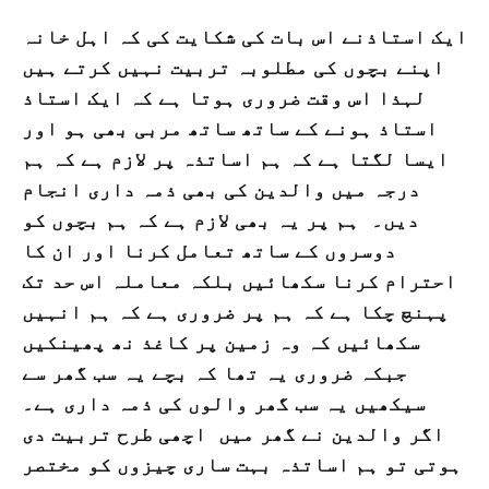
ایک استاذنے اس بات کی شکایت کی کہ اہل خانہ
اپنے بچوں کی مطلوبہ تربیت نہیں کرتے ہیں
لہذا اس وقت ضروری ہوتا ہے کہ ایک استاذ
استاذ ہونے کے ساتھ ساتھ مربی بھی ہو اور
ایسا لگتا ہے کہ ہم اساتذہ پر لازم ہے کہ ہم
درجہ میں والدین کی بھی ذمہ داری انجام
دیں۔ ہم پر یہ بھی لازم ہے کہ ہم بچوں کو
دوسروں کے ساتھ تعامل کرنا اور ان کا
احترام کرنا سکھائیں بلکہ معاملہ اس حد تک
پہنچ چکا ہے کہ ہم پر ضروری ہے کہ ہم انہیں
سکھائیں کہ وہ زمین پر کاغذ نھ پھینکیں
جبکہ ضروری یہ تھا کہ بچے یہ سب گھر سے
سیکھیں یہ سب گھر والوں کی ذمہ داری ہے۔
اگر والدین نے گھر میں اچھی طرح تربیت دی
ہوتی تو ہم اساتذہ بہت ساری چیزوں کو مختصر