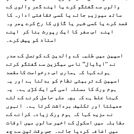
والوں سے گفتگو کرے یا اپنے گھر والوں کے
ساتھ میوزیم جائے یا کسی ثقافتی ادارہ کا
قصد کرے یا کسی شہر یا گاؤں کا رخ کرے پھر وہ
اپنے اس سفر کا ایک رپورٹ بنا کر اپنے
استاذ کو پیش کرے۔
اسپین میں طلبہ کے والدین کے کونسل کے صدر
نے "ایڈیال” نامی میگزین سے گفتگو کرتے
ہوئے کہا کہ ہماری اس درخواست کامقصد
اسپین کے تربیتی نظام کو بدلنا ہے اور یہ
ہوم ورک کا مسئلہ اسی کی ایک کڑی ہے۔ یہ
کہنا غلط ہے کہ بچہ علم حاصل کرنے کے لئے
جھیلتا اور تکلیف برداشت کرتا ہے۔ انہوں
نے مزید کہا کہ ہوم ورک زیادہ کرانے کے
مقابلہ میں اسکول کے اخیر سالوں میں اوقات
میں اضافہ کردیا جائے۔ جس وقت تین سے چھ