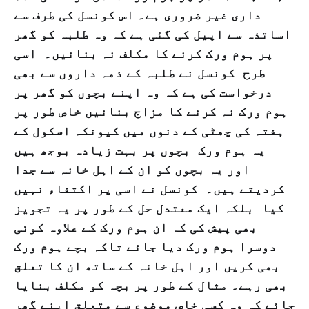
داری غیر ضروری ہے۔ اس کونسل کی طرف سے
اساتذہ سے اپیل کی گئی ہے کہ وہ طلبہ کو گھر
پر ہوم ورک کرنے کا مکلف نہ بنائیں۔ اسی
طرح کونسل نے طلبہ کے ذمہ داروں سے بھی
درخواست کی ہے کہ وہ اپنے بچوں کو گھر پر
ہوم ورک نہ کرنے کا مزاج بنائیں خاص طور پر
ہفتہ کی چھٹی کے دنوں میں کیونکہ اسکول کے
یہ ہوم ورک بچوں پر بہت زیادہ بوجھ ہیں
اور یہ بچوں کو ان کے اہل خانہ سے جدا
کردیتے ہیں۔ کونسل نے اسی پر اکتفاء نہیں
کیا بلکہ ایک معتدل حل کے طور پر یہ تجویز
بھی پیش کی کہ ان ہوم ورک کے علاوہ کوئی
دوسرا ہوم ورک دیا جائے تاکہ بچے ہوم ورک
بھی کریں اور اہل خانہ کے ساتھ ان کا تعلق
بھی رہے۔ مثال کے طور پر بچہ کو مکلف بنایا
جائے کہ وہ کسی خاص موضوع سے متعلق اپنے گھر