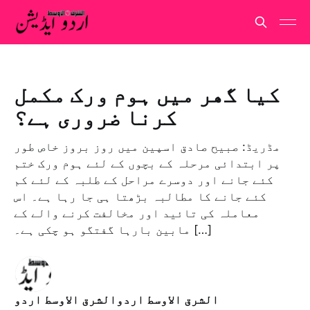
کیا گھر میں ہوم ورک مکمل
کرنا ضروری ہے؟
مڈریڈ: صبیح صادق اسپین میں روز بروز خاص طور
پر ابتدائی مرحلہ کے بچوں کے لئے ہوم ورک ختم
کئے جانے اور دوسرے مراحل کے طلبہ کے لئے کم
کئے جانے کا مطالبہ بڑھتا ہی جا رہا ہے۔ اس
معاملہ کی تائيد اور مخالفت کرنے والے کے
مابین بارہا گفتگو ہو چکی ہے۔ […]
الشرق الاوسط اردوالشرق الاوسط اردو