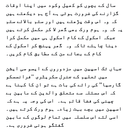
سال کے بچوں کو کھیل وکود میں اپنا اوقات
گزارنے کی ضرورت ہوتی ہے آج ہم دیکھتے ہیں
کہ وہ اس وقت پڑھتے ہیں اور ستم بالائے ستم
یہ کہ وہ ہوم ورک بھی گھر لا کر مکمل کرتے ہیں
جبکہ اسکول کے کام اسکول ہی میں مکمل کرا
دینا چاہئے تاکہ وہ گھر پہنچ کر اسکول کے
کام کے بجائے من کے مطابق کام کریں۔
جہاں تک اسپین میں مزدوروں کے ایسو سی ایشن
میں تعلیم کے جنرل سکریٹری "فرانسسکو
گارسیا” کی رائے کی بات ہے تو ان کا کہنا ہے
کہ اس مسئلہ سے متعلق والدین کے مابین بے
چینی کی فضا قائم ہے۔ اس کی وجہ یہ ہے کہ
اسپین میں بچے بہت زیادہ ہوم ورک کرتے ہیں۔
اسی لئے اس سلسلہ میں تمام لوگوں کے مابین
گفتگو ہونی ضروری ہے۔