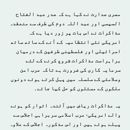
مصری صدارت نے کہا ہے کہ صدر عبد الفتاح
السیسی اور عبد اللہ دوم کی طرف سے منعقدہ
مذاکرات نے اس بات پر زور دیا ہے کہ
امریکی نئی انتظامیہ کے آنے کے ساتھ ساتھ
اسرائیلی اور فلسطینی طرفین کے درمیان
براہراست مذاکرات شروع کرنے کے لئے
سرمایہ کاری کی ضرورت ہے تاکہ عرب امن
وسلامتی کے سلسلہ میں پہل کرتے ہوئے دونوں
ملکوں کے مسئلوں کو حل کیا جائے۔
یہ مذاکرات ریاض میں آئندہ اتوار کو ہونے
والے امریکی- عرب اسلامی سربراہی اجلاس سے
پہلے ہوئے ہیں اور اس مذکورہ اجلاس کے علاوہ