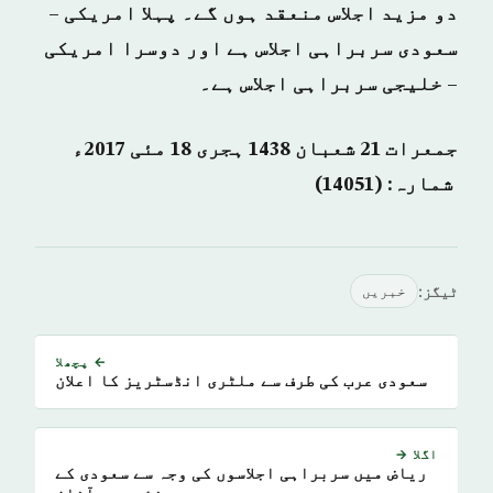
دو مزید اجلاس منعقد ہوں گے۔ پہلا امریکی –
سعودی سربراہی اجلاس ہے اور دوسرا امریکی
– خلیجی سربراہی اجلاس ہے۔
جمعرات 21 شعبان 1438 ہجری­ 18 مئی 2017ء
شمارہ: (14051)
ٹیگز:
خبريں
← پچھلا
سعودی عرب کی طرف سے ملٹری انڈسٹریز کا اعلان
اگلا →
ریاض میں سربراہی اجلاسوں کی وجہ سے سعودی کے