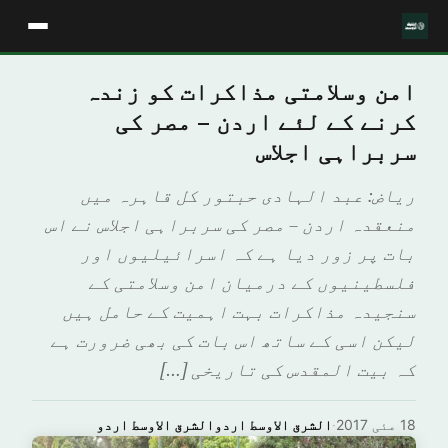
امن وسلامتی مذاکرات کو زندہ
کرنے کے لئے اردن – مصر کی
سربراہی اجلاس
ریاض: عبد الہادی حبتور کل قاہرہ میں
منعقدہ اردن – مصر کی سربراہی اجلاس نے اس
بات پر زور دیا ہے کہ اسرائیلیوں اور
فلسطینیوں کے درمیان امن وسلامتی کے
سنجیدہ مذاکرات بہت اہمیت کے حامل ہیں
لیکن اسی کے ساتھ اس بات کی بھی ضرورت ہے
کہ بیت المقدس کی تاریخی […]
18 مئی 2017
·
الشرق الاوسط اردوالشرق الاوسط اردو