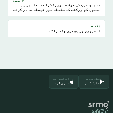
← پچھلا
سعودی عرب کی طرف سے روہنگیا مسلمانوں پر
حملوں کو روکنے کے سلسلہ میں فیصلہ صادر کرنے
کے لئے اقوام متحدہ کی کمیٹی کی قیادت
اگلا →
الحریری پیرس میں چند ہفتے
گوگل پلے پر
ایپ اسٹور سے
حاصل کریں
ڈاؤن لوڈ