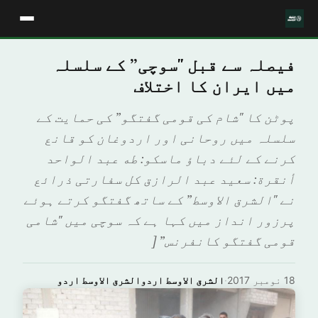
فیصلہ سے قبل "سوچی” کے سلسلہ
میں ایران کا اختلاف
پوٹن کا "شام کی قومی گفتگو” کی حمایت کے
سلسلہ میں روحانی اور اردوغان کو قانع
کرنے کے لئے دباؤ ماسکو: طه عبد الواحد
أنقرة: سعيد عبد الرازق کل سفارتی ذرائع
نے "الشرق الاوسط” کے ساتھ گفتگو کرتے ہوئے
پرزور انداز میں کہا ہے کہ سوچی میں "شامی
قومی گفتگو کانفرنس” [
18 نومبر 2017
·
الشرق الاوسط اردوالشرق الاوسط اردو