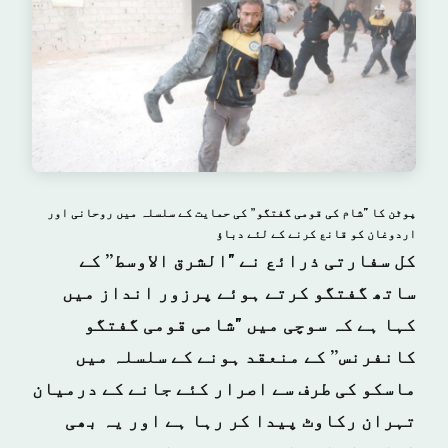
پوٹن کا "شام کی قومی گفتگو” کی حمایت کے سلسلہ میں روحانی اور
اردوغان کو قانع کرنے کے لئے دباؤ
کل سفارتی ذرائع نے "الشرق الاوسط” کے
ساتھ گفتگو کرتے ہوئے پرزور انداز میں
کہا ہے کہ سوچی میں "شامی قومی گفتگو
کانفرنس” کے منعقد ہونے کے سلسلہ میں
ماسکو کی طرف سے اصرار کئے جانے کے درمیان
تہران رکاوٹ پیدا کر رہا ہے اور یہ بھی