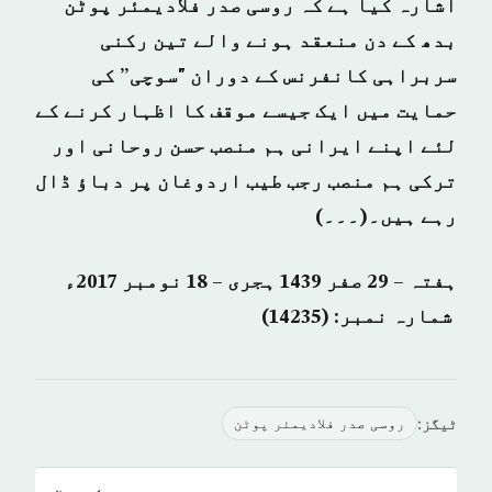
اشارہ کیا ہے کہ روسی صدر فلادیمئر پوٹن
بدھ کے دن منعقد ہونے والے تین رکنی
سربراہی کانفرنس کے دوران "سوچی” کی
حمایت میں ایک جیسے موقف کا اظہار کرنے کے
لئے اپنے ایرانی ہم منصب حسن روحانی اور
ترکی ہم منصب رجب طیب اردوغان پر دباؤ ڈال
رہے ہیں۔(۔۔۔)
ہفتہ – 29 صفر 1439 ہجری – 18 نومبر 2017ء
شمارہ نمبر: (14235)
ٹیگز:
روسی صدر فلادیمئر پوٹن