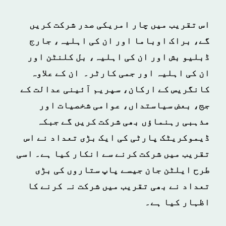
اس تقریب میں چار امریکی صدر شرکت کریں
گے، براک اوباما اور ان کی اہلیہ، جارج
ڈبلیو بش اور ان کی اہلیہ، بل کلنٹن اور
ان کی اہلیہ اور جمی کارٹر۔ ان کے علاوہ
کانگریس کے ارکان، سپریم آئینی عدالت کے
جج، بعض سیاستداں، عوامی شخصیات اور
مذہبی رہنماؤں بھی شرکت کریں گے جبکہ
ڈیموکریٹک پارٹی کی ایک بڑی تعداد نے اس
تقریب میں شرکت کرنے سے انکار کیا ہے۔ اسی
طرح ایلٹن جان جیسے پاپ ستاروں کی بڑی
تعداد نے بھی تقریب میں شرکت نہ کرنے کا
اظہار کیا ہے۔