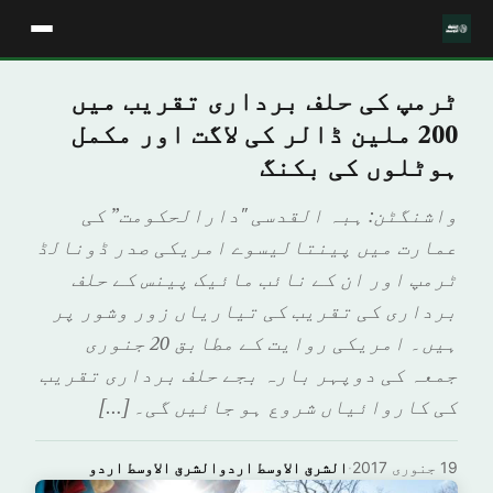
ٹرمپ کی حلف برداری تقریب میں
200 ملین ڈالر کی لاگت اور مکمل
ہوٹلوں کی بکنگ
واشنگٹن: ہبہ القدسی "دارالحکومت” کی
عمارت میں پینتالیسوے امریکی صدر ڈونالڈ
ٹرمپ اور ان کے نائب مائیک پینس کے حلف
برداری کی تقریب کی تیاریاں زور وشور پر
ہیں۔ امریکی روایت کے مطابق 20 جنوری
جمعہ کی دوپہر بارہ بجے حلف برداری تقریب
کی کاروائیاں شروع ہو جائیں گی۔ […]
19 جنوری 2017
·
الشرق الاوسط اردوالشرق الاوسط اردو