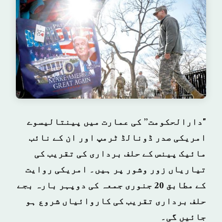
"دارالحکومت” کی عمارت میں پینتالیسوے
امریکی صدر ڈونالڈ ٹرمپ اور ان کے نائب
مائیک پینس کے حلف برداری کی تقریب کی
تیاریاں زور وشور پر ہیں۔ امریکی روایت
کے مطابق 20 جنوری جمعہ کی دوپہر بارہ بجے
حلف برداری تقریب کی کاروائیاں شروع ہو
جائیں گی۔