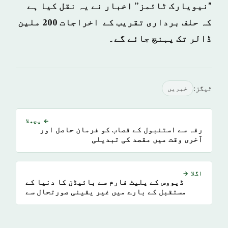
"نیویارک ٹائمز” اخبار نے یہ نقل کیا ہے
کہ حلف برداری تقریب کے اخراجات 200 ملین
ڈالر تک پہنچ جائے گے۔
ٹیگز:
خبريں
← پچھلا
رقہ سے استنبول کے قصاب کو فرمان حاصل اور
آخری وقت میں مقصد کی تبدیلی
اگلا →
ڈیووس کے پلیٹ فارم سے بائیڈن کا دنیا کے
مستقبل کے بارے میں غیر یقینی صورتحال سے
انتباہ