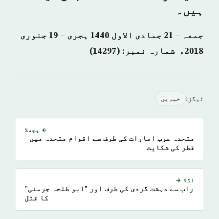
ہیں۔
جمعہ – 21 جمادی الاول 1440 ہجری – 19 جنوری
2018ء شمارہ نمبر: (14297)
ٹیگز:
خبريں
← پچھلا
متحدہ عرب امارات کی طرف سے اقوام متحدہ میں
قطر کی شکایت
اگلا →
راب سے دہشت گردی کی طرف اور "ابو طلحہ جرمنی”
کا قتل