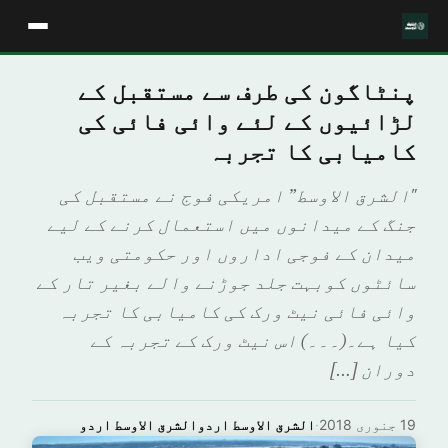
پنٹاگون کی طرف سے مستقبل کے
لڑائیوں کے لئے وائی فائی کی
کامیابی کا تجربہ
"الشرق الاوسط” امریکی فوج نے مستقبل کی
جنگ کے میدانوں میں استعمال کرنے کے لیے
میدان کے فوجی اداروں اور حکومتی ویب
سائٹوں کوبہت جلد جوڑنے والے بغیر تار کے
وائی فائی نیٹ ورک کی کامیابی کا تجربہ
کیا ہے۔(۔۔۔) اس نیٹ ورک کے تجربہ کے
دوران […]
19 جنوری 2018
·
الشرق الاوسط اردوالشرق الاوسط اردو