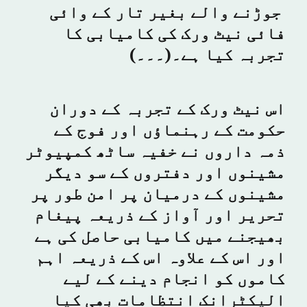
جوڑنے والے بغیر تار کے وائی
فائی نیٹ ورک کی کامیابی کا
تجربہ کیا ہے۔(۔۔۔)
اس نیٹ ورک کے تجربہ کے دوران
حکومت کے رہنماؤں اور فوج کے
ذمہ داروں نے خفیہ ساٹھ کمپیوٹر
مشینوں اور دفتروں کے سو دیگر
مشینوں کے درمیان پر امن طور پر
تحریر اور آواز کے ذریعہ پیغام
بھیجنے میں کامیابی حاصل کی ہے
اور اس کے علاوہ اس کے ذریعہ اہم
کاموں کو انجام دینے کے لیے
الیکٹرانک انتظامات بھی کیا