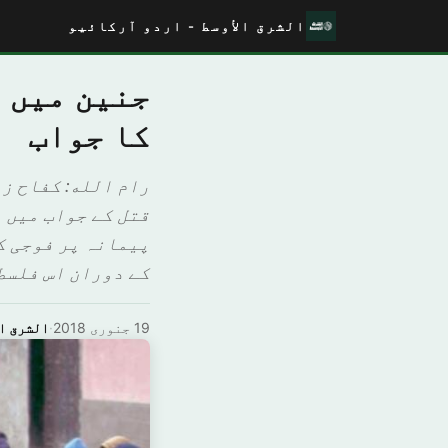
الشرق الأوسط - اردو آرکائیو
جنین میں ح
کا جواب
رام الله: كفاح ز
قتل کے جواب میں 
پیمانہ پر فوجی ک
کے دوران اس فلسط
19 جنوری 2018
·
الشرق ال