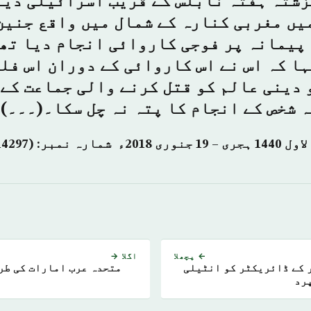
زشتہ ہفتہ نابلس کے قریب اسرائیلی دین
یں مغربی کنارہ کے شمال میں واقع جنین 
 پیمانہ پر فوجی کاروائی انجام دیا تھ
ا کہ اس نے اس کاروائی کے دوران اس فل
 دینی عالم کو قتل کرنے والی جماعت کے
 شخص کے انجام کا پتہ نہ چل سکا۔(۔۔۔)
← پچھلا
اگلا →
 کے ڈائریکٹر کو انٹیلی
متحدہ عرب امارات کی طر
رد