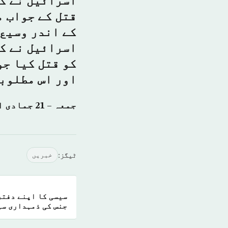
اسرائیل نے گ
قتل کے جواب م
کے اندر وسیع
اسرائیل نے کہ
کو قتل کیا جو
اور اس مطلوبہ
جمعہ – 21 جمادی الاول 1440 ہجری – 19 جنوری 2018ء شمارہ نمبر: (14297)
ٹیگز:
خبريں
سیسی کا اپنے دفتر
جنس کی ذمہداری سپ