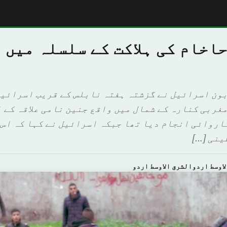
اخام کی ہلاکت کے سلسلہ میں 
بون اسرائیل نے گزشتہ ہفتہ نابلس کے قریب اسرائیل
مغربی کنارہ کے شمال میں واقع جنین نامی علاقہ کے 
اروائی انجام دیا تھا جبکہ اسرائیل نے کہا کہ اس 
ینی […]
اوسط اردوالشرق الاوسط اردو