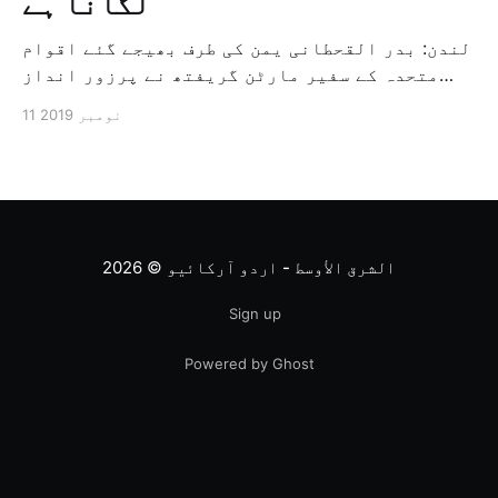
لگانا ہے
لندن: بدر القحطانی یمن کی طرف بھیجے گئے اقوام
متحدہ کے سفیر مارٹن گریفتھ نے پرزور انداز
میں کہا کہ وہ یمن میں جنگ کے خاتمہ کے لئے
11 نومبر 2019
ثالثی اور اس کشمکش کی حدبندی کرنے کے لئے ایک
وسیع معاہدہ کرنے کے سلسلہ میں مدد کرنے کا
کردار ادا کر رہے ہیں […]
الشرق الأوسط - اردو آرکائیو
© 2026
Sign up
Powered by Ghost