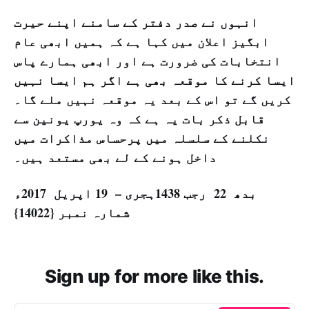
انہوں نے صدر دفتر کے سامنے اپنے حیرت
ابگیز اعلان میں کہا ہے کہ ہمیں ابھی عام
انتخابات کی ضرورت ہے اور ابھی ہمارے پاس
ایسا کرنے کا موقعہ بھی ہے اگر ہم ایسا نہیں
کریں گے تو اس کے بعد یہ موقعہ نہیں ملے گا۔
قابل ذکر بات یہ ہے کہ وہ یورپ یونین سے
نکلنے کے سلسلہ میں پرحساس مذاکرات میں
داخل ہونے کے لے بھی مستعد ہیں۔
بدھ 22 رجب 1438ہجری – 19 اپریل 2017ء
شمارہ نمبر {14022}
Sign up for more like this.