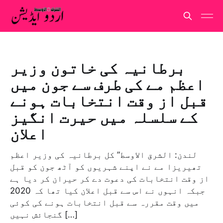
برطانیہ کی خاتون وزیر
اعظم مے کی طرف سے جون میں
قبل از وقت انتخابات ہونے
کے سلسلہ میں حیرت انگیز
اعلان
لندن: الشرق الاوسط” کل برطانیہ کی وزیر اعظم
تھیریزا مے نے اپنے شہریوں کو آٹھ جون کو قبل
از وقت انتخابات کی دعوت دے کر حیران کر دیا ہے
جبکہ انہوں نے اس سے قبل اعلان کیا تھا کہ 2020
میں وقت مقررہ سے قبل انتخابات ہونے کی کوئی
گنجائش نہیں […]