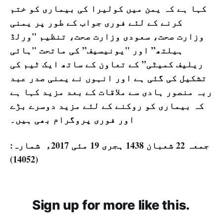
کہا ہے کہ یمن میں کولیرا کی بیماری کو ختم
کرنے کے لئے فوری جواب کے طور پر یمنی
وزارت صحت، سعودی وزارت صحت، تنظیم "ورلڈ
ہیلتھ” اور "یونیسیف” کی ماتحت "ہائی
ریلیف کمیٹی” کے تعاون کے ساتھ ایک ٹیم کی
تشکیل کی گئی ہے اور انہوں نے یمنی صدر عبد
ربہ منصور ہادی سے ملاقات کے بعد مزید کہا ہے
کہ بیماری کو روکنے کے لئے مزید دوسرے بڑے
اور فوری پروگرام بھی ہیں۔
جمعہ 22 شعبان 1438 ہجری­ 19 مئی 2017ء شمارہ:
(14052)
Sign up for more like this.