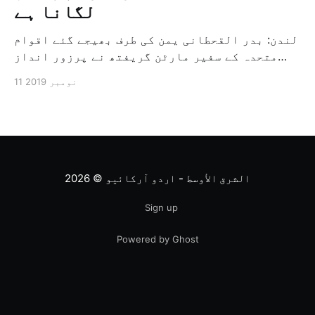
لگانا ہے
لندن: بدر القحطانی یمن کی طرف بھیجے گئے اقوام
متحدہ کے سفیر مارٹن گریفتھ نے پرزور انداز
میں کہا کہ وہ یمن میں جنگ کے خاتمہ کے لئے
11 نومبر 2019
ثالثی اور اس کشمکش کی حدبندی کرنے کے لئے ایک
وسیع معاہدہ کرنے کے سلسلہ میں مدد کرنے کا
کردار ادا کر رہے ہیں […]
الشرق الأوسط - اردو آرکائیو
© 2026
Sign up
Powered by Ghost