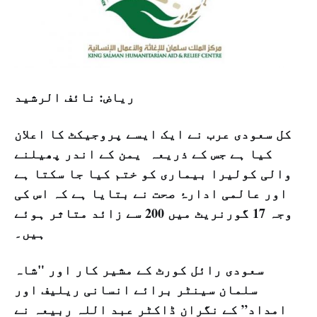
ریاض: نائف الرشید
کل سعودی عرب نے ایک ایسے پروجیکٹ کا اعلان
کیا ہے جس کے ذریعہ یمن کے اندر پھیلنے
والی کولیرا بیماری کو ختم کیا جا سکتا ہے
اور عالمی ادارۂ صحت نے بتایا ہے کہ اس کی
وجہ 17 گورنریٹ میں 200 سے زائد متاثر ہوئے
ہیں۔
سعودی رائل کورٹ کے مشیر کار اور "شاہ
سلمان سینٹر برائے انسانی ریلیف اور
امداد” کے نگران ڈاکٹر عبد اللہ ربیعہ نے