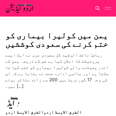
یمن میں کولیرا بیماری کو
ختم کرنے کی سعودی کوششیں
ریاض: نائف الرشید کل سعودی عرب نے ایک ایسے
پروجیکٹ کا اعلان کیا ہے جس کے ذریعہ یمن کے
اندر پھیلنے والی کولیرا بیماری کو ختم کیا جا
سکتا ہے اور عالمی ادارۂ صحت نے بتایا ہے کہ اس
کی وجہ 17 گورنریٹ میں 200 سے زائد متاثر ہوئے
ہیں۔ […]
الشرق الاوسط اردوالشرق الاوسط اردو