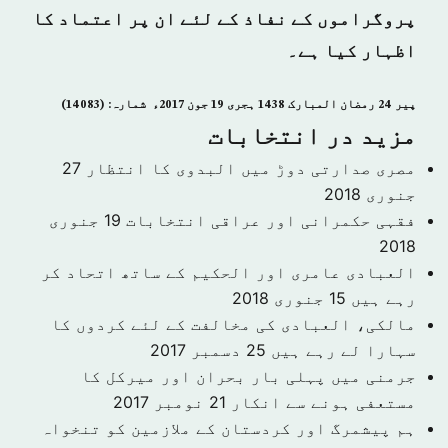
پروگراموں کے نفاذ کے لئے ان پر اعتماد کا
اظہار کیا ہے۔
پیر 24 رمضان المبارک 1438 ہجری­ 19 جون 2017ء شمارہ: (14083)
مزید در انتخابات
مصری صدارتی دوڑ میں البدوی کا انتظار
27
جنوری 2018
فقہی حکمرانی اور عراقی انتخابات
19 جنوری
2018
العبادی عامری اور الحکیم کے ساتھ اتحاد کر
رہے ہیں
15 جنوری 2018
مالکی، العبادی کی مخالفت کے لئے کردوں کا
سہارا لے رہے ہیں
25 دسمبر 2017
جرمنی میں پہلی بار بحران اور میرکل کا
مستعفی ہونے سے انکار
21 نومبر 2017
ہم پیشمرگ اور کردستان کے ملازمین کو تنخواہ