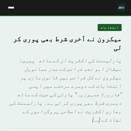
انتخابات
میکرون نے آخری شرط بھی پوری کر
لی
پارلیمنٹ کی اکثریت ان کے ساتھ پیرس :
ميشال ابو نجم فرانس کے صدر عمانویل
میکرون نے کل فرانس میں قانون سازی پر
انتخابات کے دوسرے مرحلے میں اپنی
"فارورڈ جمہوریہ” پارٹی کی جیت کے ساتھ
دوسری شرط بھی پوری کر لی ہے۔ پارلیمنٹ کی
بھاری اکثریت نے اصلاحی پروگراموں کے
نفاذ کے […]