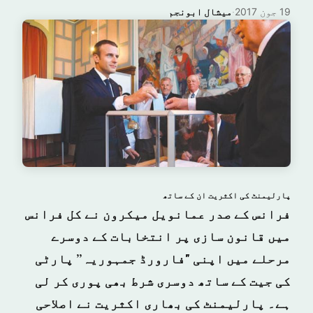
19 جون 2017
·
میشال ابونجم
پارلیمنٹ کی اکثریت ان کے ساتھ
فرانس کے صدر عمانویل میکرون نے کل فرانس
میں قانون سازی پر انتخابات کے دوسرے
مرحلے میں اپنی "فارورڈ جمہوریہ” پارٹی
کی جیت کے ساتھ دوسری شرط بھی پوری کر لی
ہے۔ پارلیمنٹ کی بھاری اکثریت نے اصلاحی