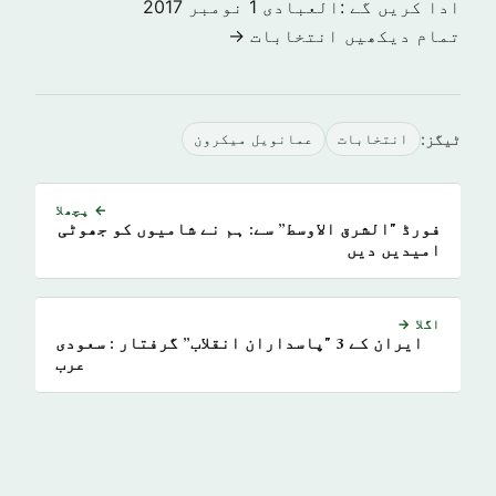
ادا کریں گے :العبادی
1 نومبر 2017
تمام دیکھیں انتخابات →
ٹیگز:
انتخابات
عمانویل میکرون
← پچھلا
فورڈ "الشرق الاوسط” سے: ہم نے شامیوں کو جھوٹی
امیدیں دیں
اگلا →
ایران کے 3 "پاسداران انقلاب” گرفتار : سعودی
عرب