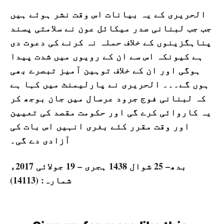
الحریری کے یہ بیانات اس وقت نشر ہوئے ہیں
جب جب لبنانی صدر میکائل عون نے سلامتی پسند
پناہگزینوں کے خلاف حملہ نہ کرنے کی دعوت دی
ہے کیونکہ اس سے ان کے رویوں میں شدت پیدا
ہوگی اور ان کے خلاف توہین آمیز تبصرے بھی
ہوں گے۔۔۔ الحریری نے پارلیمنٹ میں کہا ہے
کہ لبنانی فوج جرود عرسال میں جان بوجھ کر
یہ کاروائی کرے گی اور حکومت مقصد کی تعیین
اور وقت مقرر کئے بغری انہیں اس بات کی
آزادی دے گی۔
بدھ– 25 شوال 1438 ہجری – 19 جولائی 2017ء
شمارہ: (14113)