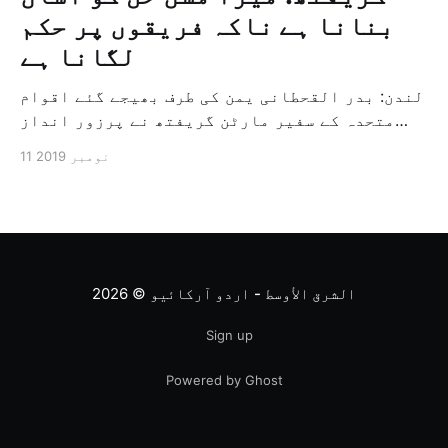
بنانا ہے ناکہ فریقوں پر حکم
لگانا ہے
لندن: بدر القحطانی یمن کی طرف بھیجے گئے اقوام
متحدہ کے سفیر مارٹن گریفتھ نے پرزور انداز
میں کہا کہ وہ یمن میں جنگ کے خاتمہ کے لئے
11 نومبر 2019
ثالثی اور اس کشمکش کی حدبندی کرنے کے لئے ایک
وسیع معاہدہ کرنے کے سلسلہ میں مدد کرنے کا
کردار ادا کر رہے ہیں […]
الشرق الأوسط - اردو آرکائیو
© 2026
Sign up
Powered by Ghost