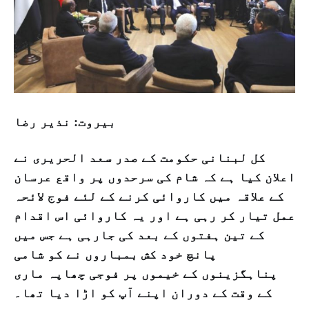
بیروت: نذیر رضا
کل لبنانی حکومت کے صدر سعد الحریری نے
اعلان کیا ہے کہ شام کی سرحدوں پر واقع عرسان
کے علاقہ میں کاروائی کرنے کے لئے فوج لائحہ
عمل تیار کر رہی ہے اور یہ کاروائی اس اقدام
کے تین ہفتوں کے بعد کی جارہی ہے جس میں
پانچ خود کش بمباروں نے کو شامی
پناہگزینوں کے خیموں پر فوجی چھاپہ ماری
کے وقت کے دوران اپنے آپ کو اڑا دیا تھا۔