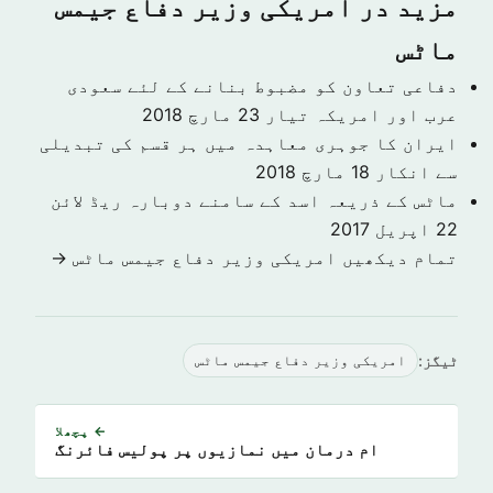
مزید در امریکی وزیر دفاع جیمس
ماٹس
دفاعی تعاون کو مضبوط بنانے کے لئے سعودی
عرب اور امریکہ تیار
23 مارچ 2018
ایران کا جوہری معاہدہ میں ہر قسم کی تبدیلی
سے انکار
18 مارچ 2018
ماٹس کے ذریعہ اسد کے سامنے دوبارہ ریڈ لائن
22 اپریل 2017
تمام دیکھیں امریکی وزیر دفاع جیمس ماٹس →
ٹیگز:
امریکی وزیر دفاع جیمس ماٹس
← پچھلا
ام درمان میں نمازیوں پر پولیس فائرنگ