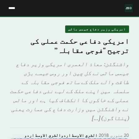
امریکی وزیر دفاع جیمس ماٹس
امریکی دفاعی حکمت عملی کی
ترجیح "فوجی مقابلہ”
واشنگٹن: معاذ العمری امریکی وزیر دفاع
جیمس ماٹس نے کل چین اور روس جیسے بڑی
طاقت والے ملک کے ساتھ فوجی مقابلہ کے
سلسلہ میں اپنے ملک کے لیے نئی دفاعی حکمت
عملی کے خاکوں کا انکشاف کیا ہے اور ماٹس
نے واشنگٹن میں وزارت دفاع کی عمارت یعنی
(پنٹاگون) […]
20 جنوری 2018
·
الشرق الاوسط اردوالشرق الاوسط اردو