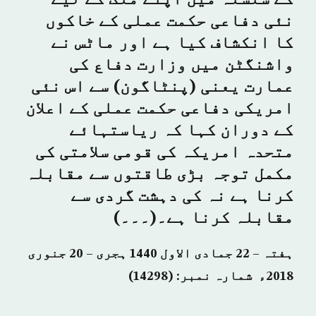
کے سلسلہ میں اپنے ملک کے لیے
نئی دفاعی حکمت عملی کے خاکوں
کا انکشاف کیا ہے اور ماٹس نے
واشنگٹن میں وزارت دفاع کی
عمارت یعنی (پنٹاگون) سے اس نئی
امریکی دفاعی حکمت عملی کے اعلان
کے دوران کہا کہ ریاستہائے
متحدہ امریکہ کی قومی سلامتی کی
مکمل توجہ بڑی طاقتوں سے مقابلہ
کرنا ہے نہ کی دہشت گردی سے
مقابلہ کرنا ہے۔(۔۔۔)
ہفتہ – 22 جمادی الاول 1440 ہجری – 20 جنوری
2018ء شمارہ نمبر: (14298)