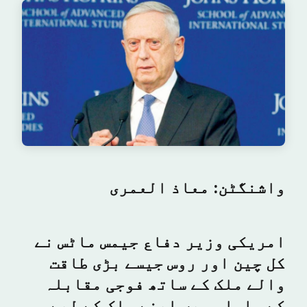
واشنگٹن: معاذ العمری
امریکی وزیر دفاع جیمس ماٹس نے
کل چین اور روس جیسے بڑی طاقت
والے ملک کے ساتھ فوجی مقابلہ