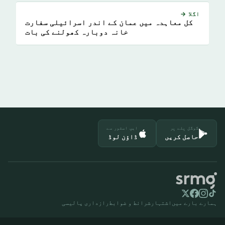
اگلا →
کل معاہدہ میں عمان کے اندر اسرائیلی سفارت
خانہ دوبارہ کھولنے کی بات
گوگل پلے پر
ایپ اسٹور سے
حاصل کریں
ڈاؤن لوڈ
ہمارے بارے میں
اشتہار
شرائط و ضوابط
رازداری پالیسی