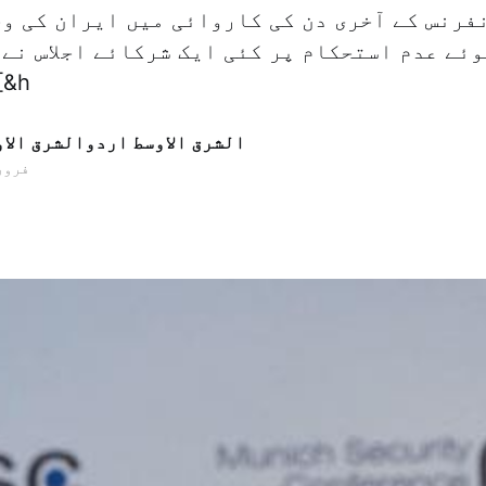
فرنس کے آخری دن کی کاروائی میں ایران کی وج
ئے عدم استحکام پر کئی ایک شرکائے اجلاس نے 
دوران سعودی 
الشرق الاوسط اردوالشرق الا
20 فروری