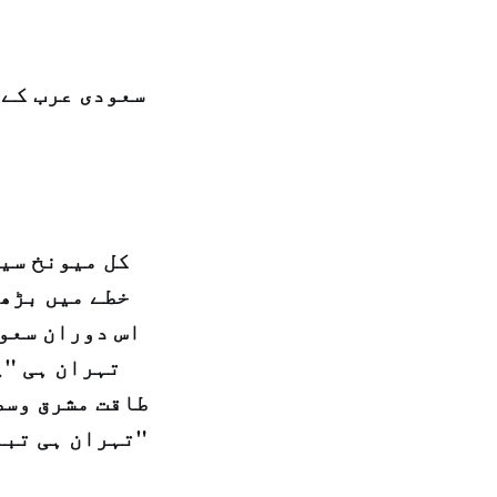
سعودی عرب کے 
کل میونخ سیک
خطے میں بڑھت
اس دوران سعود
تہران ہی "پ
طاقت مشرق وسط
"تہران ہی تبا