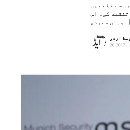
ہ سے خطے میں
تنقید کی۔ اس
[&h
وسط اردو
 2017