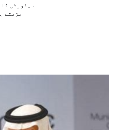
سیکورٹی کان
بڑھتے ہو