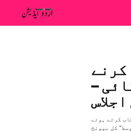
 کرنے
ائی –
اجلاس
اب کرتے ہوئے
سط” کل میونخ