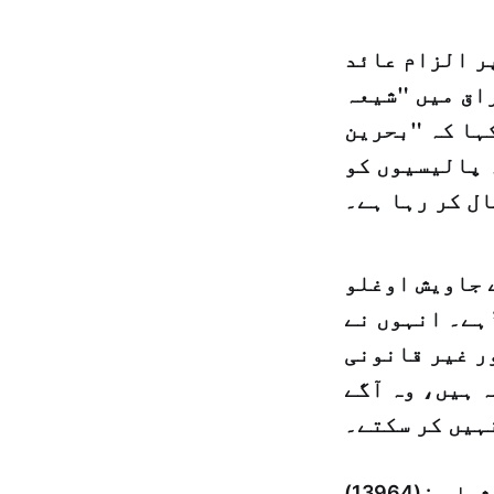
ر الزام عائد
راق میں "شیعہ
کہا کہ "بحرین
 پالیسیوں کو
 جاویش اوغلو
 ہے۔ انہوں نے
ر غیر قانونی
 ہیں، وہ آگے