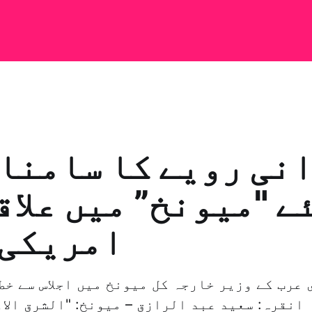
نی رویے کا سامنا
ے "میونخ” میں علاق
امریکی 
 عرب کے وزیر خارجہ کل میونخ میں اجلاس سے خط
انقرہ: سعيد عبد الرازق – ميونخ: "الشرق الاو