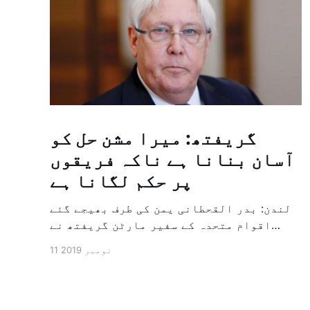
گریفتھ: میرا مشن حل کو
آسان بنانا ہے ناکہ فریقوں
پر حکم لگانا ہے
لندن: بدر القحطانی یمن کی طرف بھیجے گئے
اقوام متحدہ کے سفیر مارٹن گریفتھ نے
پرزور انداز میں کہا کہ وہ یمن میں جنگ کے
11 نومبر 2019
خاتمہ کے لئے ثالثی اور اس کشمکش کی
حدبندی کرنے کے لئے ایک وسیع معاہدہ کرنے
کے سلسلہ میں مدد کرنے کا کردار ادا کر
رہے ہیں […]