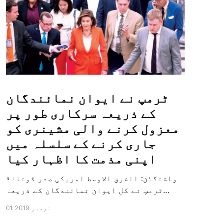
ٹرمپ نے ایوان نمائندگان
کے ذریعہ سرکاری طور پر
معزول کرنے والی مشینری کو
جاری کرنے کے سلسلہ میں
اپنی مذمت کا اظہار کیا
واشنگٹن: الشرق الاوسط امریکی صدر ڈونالڈ
ٹرمپ نے کل ایوان نمائندگان کے ذریعہ
سرکاری طور پر معزول کرنے والی مشینری کو
01 نومبر 2019
جاری کرنے کے سلسلہ میں اپنی مذمت کا