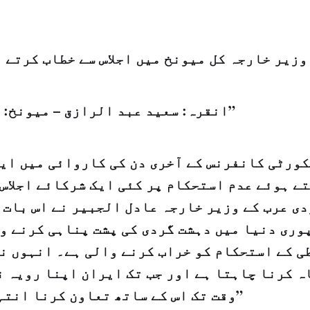
وزیر خارجہ کل میونخ میں اجلاس سے خطاب کرتے 
انقرہ: سعيد عبد الرازق – ميونخ: "الشرق الاوسط”
ورٹی کانفرنس کے آخری دن کی کاروائی میں ایر
ے ہوئے عدم استحکام پر کئی ایک شرکائے اجلاس 
ی عرب کے وزیر خارجہ عادل الجبیر نے اس بات 
وری دنیا میں دہشت گردی کی پشت پناہی کرنے وا
ی کے استحکام کو خراب کرنے والی ہے۔ انہوں نے
ہ کرنا چاہتا ہے اور جب تک ایران اپنا رویہ ن
وقت تک اس کے ساتھ تعاون کرنا انتہائی مشکل ہے۔”