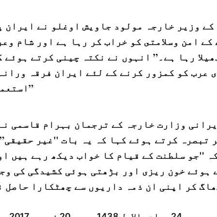
کے وزیر خارجہ مولود جاویش اوغلو نے ایران پ
 کے امن وسلامتى کو خراب کر رہا ہے اور شام وع
ھیلا رہا ہے۔” انہوں نے نکتہ چینی کرتے ہوئے 
 عرب کو کمزور کرنے کے لئے ایران فرقہ ورانہ
استعمال کر رہا ہے۔”
رانی وزارت خارجہ کے ترجمان بہرام قاسمی نے
 تبصرہ کرتے ہوئے کہا کہ یہ بات "غیر حقیقی”
ہ "جو سلطنت کے قیام کا خواب دیکھ رہے ہیں او
ہوئے خون ریزی اور بڑھتی ہوئی کشیدگی کی وجہ
پیر­ 24 جمادى الاول 1438 ہجری ­ 20 فروری 2017 ء شمارہ: (13964)