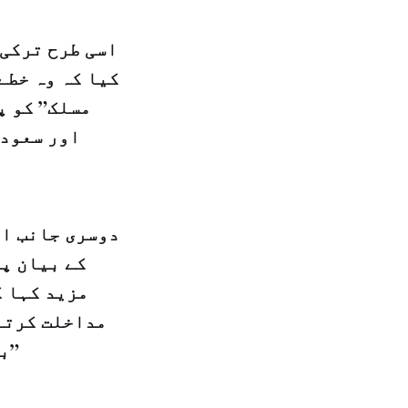
اسی طرح ترکی 
کیا کہ وہ خطے
مسلک” کو پ
اور سعودی
دوسری جانب ای
کے بیان پر
مزید کہا ک
مداخلت کرتے 
بھاگ کر اپنی ان ذمہ داریوں سے چھٹکارا حاصل نہیں کر سکتے۔”