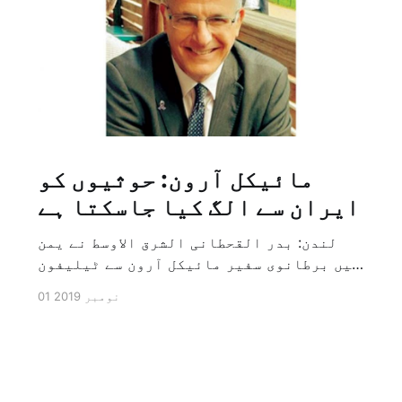
مائیکل آرون: حوثیوں کو
ایران سے الگ کیا جاسکتا ہے
لندن: بدر القحطانی الشرق الاوسط نے یمن
میں برطانوی سفیر مائیکل آرون سے ٹیلیفون
پر ہونے والے انٹرویو کے دوران سوال کیا
01 نومبر 2019
کہ کیا ایران کو حوثیوں سے الگ کیا جاسکتا
ہے؟ تو انہوں نے جواب کے طور پر کہا کہ ہاں
کیا جا سکتا ہے اور انہوں نے یہ بھی کہا
[…]