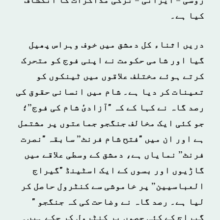
روسی – ایرانی – ترکی مذاکرات کا انکشاف
کیا ہے۔
دریں اثناء کل دمشق میں خوف وہراس پھیل
گیا اور شامی حکومت نے اپنی فوج کو متحرک
کرتے ہوئے مختلف علاقوں میں ٹینکوں کو
تعینات کر دیا ہے۔ شام میں انسانی حقوق کی
رصد گاہ نے کہا کے کہ
"آزادیٔ شام کی فوج”؛
جو کئی ایک مخالف جنگجو جماعتوں پر مشتمل
ہے اور ان میں "فتح شام فرنٹ” سابقہ "نصرت
فرنٹ” نمایاں ہے، دمشق کے وسطی علاقے میں
گاڑیوں اور بسوں کے ایک اسٹینڈ "گیراج
العباسیین” پر خاموشی سے کنٹرول حاصل کر
لیا ہے۔ رصد گاہ نے وضاحت کی کہ جنگجو "
گیراج کے کئی حصوں پر کنٹرول کر چکے ہیں۔