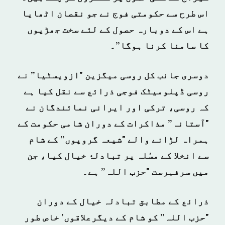
اس طرح سے حکومتی فوج نے جو نقصان اٹھایا
ہے اس کے دوبارہ حصول کے لئے سخت جھڑپوں
کا سامنا کرنا ہوگا”۔
دوسری جانب کل روسی میگزین "ازویسٹیا” نے
روسی ڈپلومیٹک فوجی ذرائع سے نقل کیا ہے
کہ روسی، ترکی اور ایرانی نمائندگان نے
"آستانہ” مذاکرات کے دوران شامی حکومت کے
ہمراہ لڑانے والے "شیعہ گروپوں” کے شام
سے انخلا کے مسٔلہ پر تبادلۂ خیال کیا، جن
میں سرفہرست "حزب اللہ” ہے۔
ذرائع کے مطابق تبادلہ خیال کے دوران
"حزب اللہ” کو شام کے دیگرعلاقوں’ خاص طور