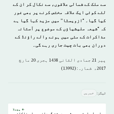
سے ملک کے شمالی علاقوں، سے نکال کر ان کے
لئے کوئی ایک علاقہ مختص کرنے پر بھی غور
کیا گیا۔ "ازویسٹا” میں مزید کہا گیا ہے
کہ "شیعہ ملیشیاؤں کے موضوع پر آستانہ
مذاکرات کے مئی میں ہونے والے راؤنڈ کے
دوران بھی بات چیت جاری رہے گی۔
پیر 21 جمادى الثانی 1438 ہجری­ 20 مارچ
2017ء شمارہ: (13992)
ٹیگز:
خبريں
← پچھلا