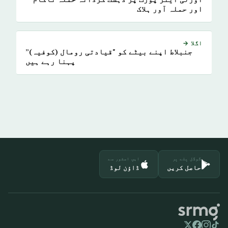
اورلی ایئر پورٹ پر دہشت گردانہ حملہ ناکام
اور حملہ آور ہلاک
اگلا →
جنبلاط اپنے بیٹے کو "قیادتی رومال (کوفیہ)”
پہنا رہے ہیں
گوگل پلے پر
ایپ اسٹور سے
حاصل کریں
ڈاؤن لوڈ