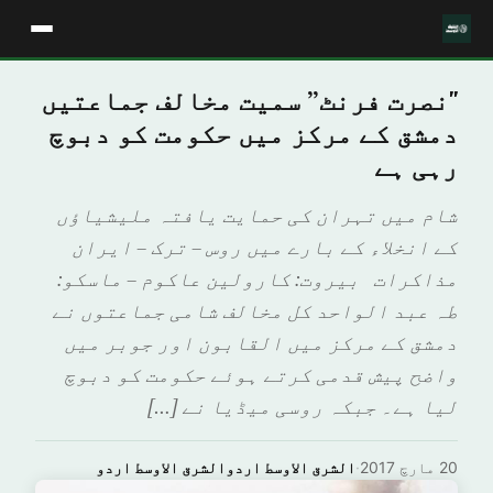
"نصرت فرنٹ” سمیت مخالف جماعتیں
دمشق کے مرکز میں حکومت کو دبوچ
رہی ہے
شام میں تہران کی حمایت یافتہ ملیشیاؤں
کے انخلاء کے بارے میں روس – ترک – ایران
مذاکرات بيروت: كارولين عاكوم – ماسكو:
طہ عبد الواحد کل مخالف شامی جماعتوں نے
دمشق کے مرکز میں القابون اور جوبر میں
واضح پیش قدمی کرتے ہوئے حکومت کو دبوچ
لیا ہے۔ جبکہ روسی میڈیا نے […]
20 مارچ 2017
·
الشرق الاوسط اردوالشرق الاوسط اردو