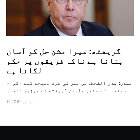
گریفتھ: میرا مشن حل کو آسان
بنانا ہے ناکہ فریقوں پر حکم
لگانا ہے
لندن: بدر القحطانی یمن کی طرف بھیجے گئے اقوام
متحدہ کے سفیر مارٹن گریفتھ نے پرزور انداز
میں کہا کہ وہ یمن میں جنگ کے خاتمہ کے لئے
11 نومبر 2019
ثالثی اور اس کشمکش کی حدبندی کرنے کے لئے ایک
وسیع معاہدہ کرنے کے سلسلہ میں مدد کرنے کا
کردار ادا کر رہے ہیں […]