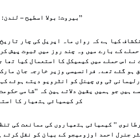
بيروت: بولا اسطيح – لندن: "الشرق الاوسط”
کشاف کیا ہے کہ رواں ماہ اپریل کی چار تاریخ 
ملے کے بارے میں وہ چند روز میں ثبوت پیش کرے
 ہو گئے تھے۔ فرانسیسی وزیر خارجہ جان مارک 
لیمانی ٹی وی چینل کو انٹرویو دیتے ہوئے کہا
ے ہیں جو ہمیں یقین دلاتے ہین کہ "شامی حکومت
کر کیمیائی ہتھیار کا استع
طانوی "
کیمیائی ہتھیاروں کی ممانعت کی تنظی
ر جنرل احمد اوزومیجو کے بیان کو نقل کرتے ہ