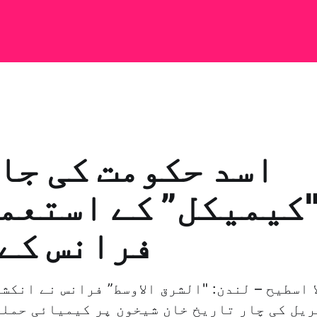
اسد حکومت کی جا
کیمیکل” کے استعم
فرانس کے
ریل کی چار تاریخ خان شیخون پر کیمیائی حملے