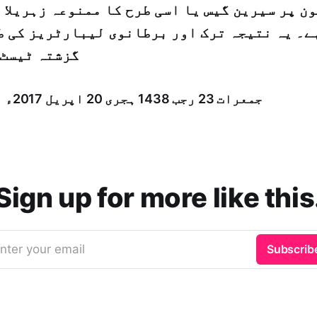
ن پر سیرین گیس یا اسی طرح کا ممنوعہ زہریلا
ے۔ یہ نتیجہ ترک اور برطانوی لیبارٹریز کی ط
گزشتہ ٹیسٹ 
جمعرات 23 رجب 1438 ہجری­ 20 اپریل 2017ء شمارہ: (14023 )
Sign up for more like this
nter your email
Subscrib