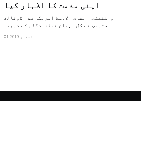
اپنی مذمت کا اظہار کیا
واشنگٹن: الشرق الاوسط امریکی صدر ڈونالڈ
ٹرمپ نے کل ایوان نمائندگان کے ذریعہ
سرکاری طور پر معزول کرنے والی مشینری کو
01 نومبر 2019
جاری کرنے کے سلسلہ میں اپنی مذمت کا
اظہار کیا ہے اور کہا ہے کہ امریکی تاریخ
کی سب سے بڑی سیاسی بائکاٹ کی مہم ہے۔
وائٹ ہاؤس […]
Powered by Ghost