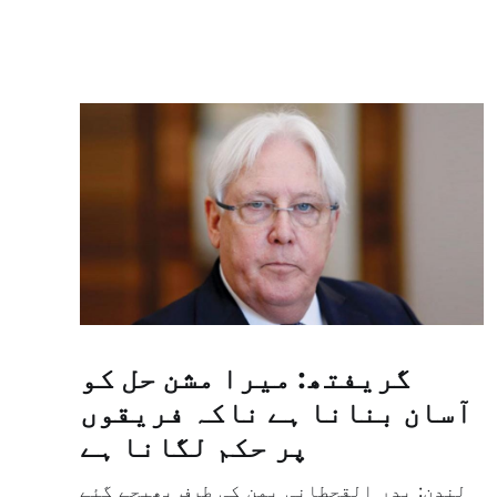
گریفتھ: میرا مشن حل کو
آسان بنانا ہے ناکہ فریقوں
پر حکم لگانا ہے
لندن: بدر القحطانی یمن کی طرف بھیجے گئے