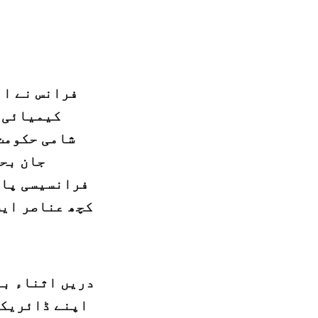
فرانس نے ان
کیمیائی ح
جان بحق
فرانسیسی پار
کچھ عناصر ایس
دریں اثناء بر
اپنے ڈائریکٹ