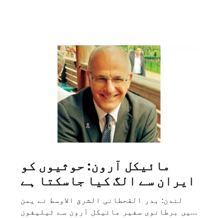
مائیکل آرون: حوثیوں کو
ایران سے الگ کیا جاسکتا ہے
لندن: بدر القحطانی الشرق الاوسط نے یمن
میں برطانوی سفیر مائیکل آرون سے ٹیلیفون