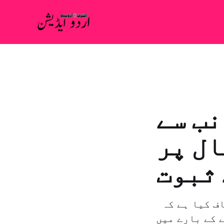
نب سے
ال پر
 ثبوت
بيروت: بولا اسطيح – لندن: "الشرق الاوسط” فرانس نے انکشاف کیا ہے کہ
 کے بارے میں