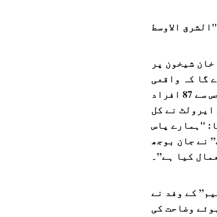
خان شیخون پر
 گا کہ واقعی
شامی حکومت نے اس حملے میں کیمیکل کا استعمال کیا تھا جس سے 87 افراد
ایرولٹ نے کل
: "ہمارے پاس
” نے جان بوجھ
مال کیا ہے”۔
م” کے وفد نے
وئے وضاحت کی