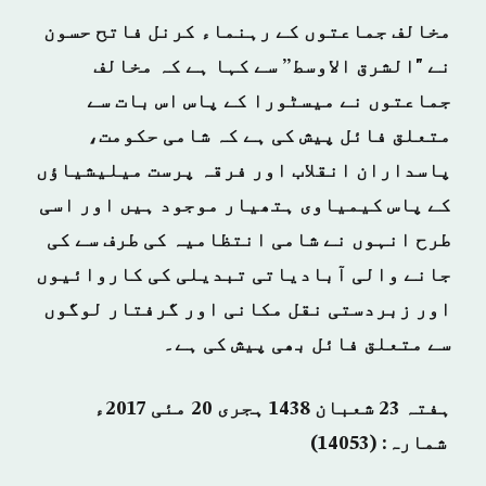
مخالف جماعتوں کے رہنماء کرنل فاتح حسون
نے "الشرق الاوسط” سے کہا ہے کہ مخالف
جماعتوں نے میسٹورا کے پاس اس بات سے
متعلق فائل پیش کی ہے کہ شامی حکومت،
پاسداران انقلاب اور فرقہ پرست میلیشیاؤں
کے پاس کیمیاوی ہتھیار موجود ہیں اور اسی
طرح انہوں نے شامی انتظامیہ کی طرف سے کی
جانے والی آبادیاتی تبدیلی کی کاروائیوں
اور زبردستی نقل مکانی اور گرفتار لوگوں
سے متعلق فائل بھی پیش کی ہے۔
ہفتہ 23 شعبان 1438 ہجری­ 20 مئی 2017ء
شمارہ: (14053)