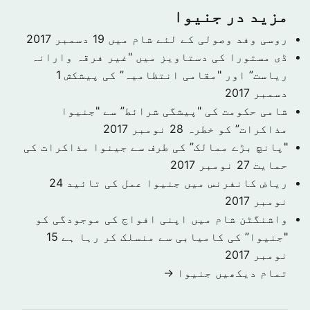
مزید در جنیوا
روسی وفد وصولی کے لئے شام میں
19 دسمبر 2017
ڈی مستورا کی دستاویز میں "غیر فرقہ وارانہ
ریاست” اور "مقامی انتظامیہ” کی پیشکش
1
دسمبر 2017
شامی حکومت کی "پیشگی شرائط” سے "جنیوا
مذاکرات” کو خطرہ
28 نومبر 2017
"پانچ بڑے ممالک” کی طرف سے جینوا مذاکرات کی
حمایت
27 نومبر 2017
ریاض کانفرنس میں جنیوا عمل کی تائید
24
نومبر 2017
واشنگٹن شام میں اپنی افواج کی موجودگی کو
"جنیوا” کی کامیابی سے منسلک کر رہا ہے
15
نومبر 2017
تمام دیکھیں جنیوا →