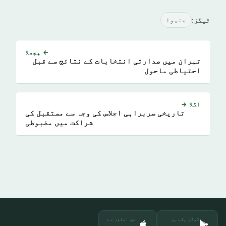
ٹیگز:
جنیوا
← پچھلا
تہران میں صدارتی انتخابات کے نتائج سے قبل
احتیاطی ماحول
اگلا →
تاریخی سربراہی اجلاس کی وجہ سے مستقبل کی
شراکت میں مضبوطی
گوگل پلے پر
ایپ اسٹور سے