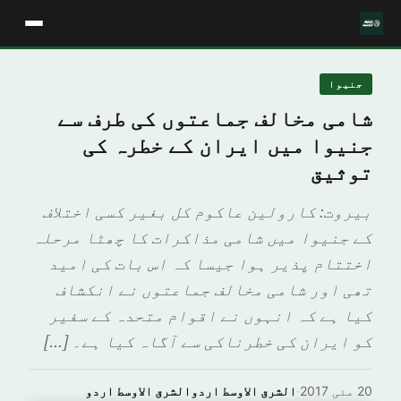
جنیوا
شامی مخالف جماعتوں کی طرف سے
جنیوا میں ایران کے خطرہ کی
توثیق
بیروت: کارولین عاکوم کل بغیر کسی اختلاف
کے جنیوا میں شامی مذاکرات کا چھٹا مرحلہ
اختتام پذیر ہوا جیسا کہ اس بات کی امید
تھی اور شامی مخالف جماعتوں نے انکشاف
کیا ہے کہ انہوں نے اقوام متحدہ کے سفیر
کو ایران کی خطرناکی سے آگاہ کیا ہے۔ […]
20 مئی 2017
·
الشرق الاوسط اردوالشرق الاوسط اردو