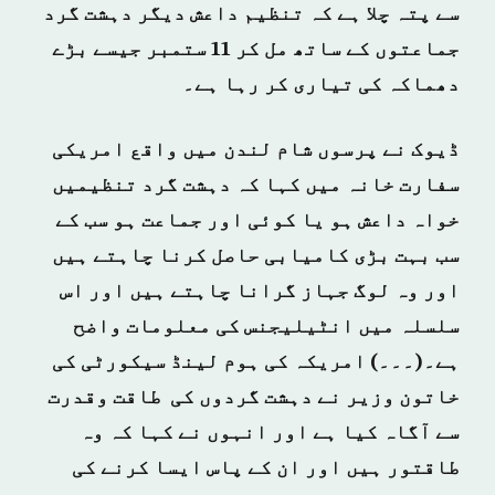
سے پتہ چلا ہے کہ تنظیم داعش دیگر دہشت گرد
جماعتوں کے ساتھ مل کر 11 ستمبر جیسے بڑے
دھماکہ کی تیاری کر رہا ہے۔
ڈیوک نے پرسوں شام لندن میں واقع امریکی
سفارت خانہ میں کہا کہ دہشت گرد تنظیمیں
خواہ داعش ہو یا کوئی اور جماعت ہو سب کے
سب بہت بڑی کامیابی حاصل کرنا چاہتے ہیں
اور وہ لوگ جہاز گرانا چاہتے ہیں اور اس
سلسلہ میں انٹیلیجنس کی معلومات واضح
ہے۔(۔۔۔) امریکہ کی ہوم لینڈ سیکورٹی کی
خاتون وزیر نے دہشت گردوں کی طاقت وقدرت
سے آگاہ کیا ہے اور انہوں نے کہا کہ وہ
طاقتور ہیں اور ان کے پاس ایسا کرنے کی