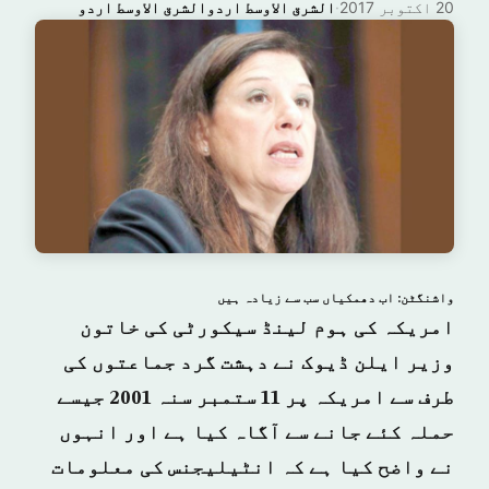
20 اکتوبر 2017
·
الشرق الاوسط اردوالشرق الاوسط اردو
واشنگٹن: اب دھمکیاں سب سے زیادہ ہیں
امریکہ کی ہوم لینڈ سیکورٹی کی خاتون
وزیر ایلن ڈیوک نے دہشت گرد جماعتوں کی
طرف سے امریکہ پر 11 ستمبر سنہ 2001 جیسے
حملہ کئے جانے سے آگاہ کیا ہے اور انہوں
نے واضح کیا ہے کہ انٹیلیجنس کی معلومات