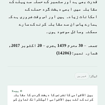
قدرت بھی ہے اور ستمبر کے حملہ سے پہلے کے
مقابلہ میں ابھی دہشت گرد حملے کے
امکانات زیادہ ہیں اور اس وقت ضروری ہے کہ
ہمارے پاس ان سے مقابلہ کرنے کے سارے
ممکنہ وسائل موجود ہوں۔
جمعہ – 30 محرم 1439 ہجری – 20 اكتوبر 2017ء
شمارہ نمبر: (14206)
ٹیگز:
خبريں
← پچھلا
بین الاقوامی کانفرنس کا دہشت گردی کا مقابلہ
کرنے کے لئے بین الاقوامی الیکٹرانک تعاون کو
ترقی دینے کی سفارش