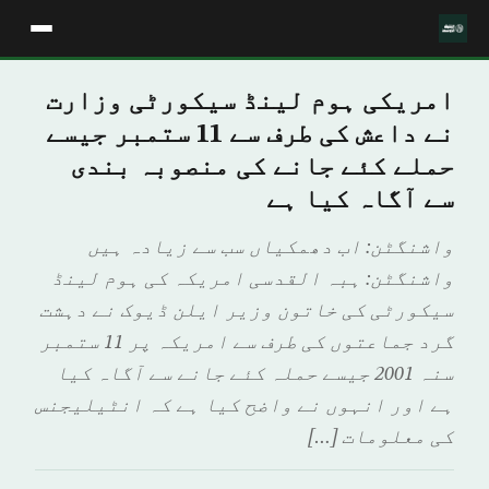
امریکی ہوم لینڈ سیکورٹی وزارت
نے داعش کی طرف سے 11 ستمبر جیسے
حملے کئے جانے کی منصوبہ بندی
سے آگاہ کیا ہے
واشنگٹن: اب دھمکیاں سب سے زیادہ ہیں
واشنگٹن: ہبہ القدسی امریکہ کی ہوم لینڈ
سیکورٹی کی خاتون وزیر ایلن ڈیوک نے دہشت
گرد جماعتوں کی طرف سے امریکہ پر 11 ستمبر
سنہ 2001 جیسے حملہ کئے جانے سے آگاہ کیا
ہے اور انہوں نے واضح کیا ہے کہ انٹیلیجنس
کی معلومات […]