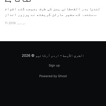
لندن: بدر القحطانی یمن کی طرف بھیجے گئے اقوام
متحدہ کے سفیر مارٹن گریفتھ نے پرزور انداز
میں کہا کہ وہ یمن میں جنگ کے خاتمہ کے لئے
11 نومبر 2019
ثالثی اور اس کشمکش کی حدبندی کرنے کے لئے ایک
وسیع معاہدہ کرنے کے سلسلہ میں مدد کرنے کا
کردار ادا کر رہے ہیں […]
الشرق الأوسط - اردو آرکائیو
© 2026
Sign up
Powered by Ghost