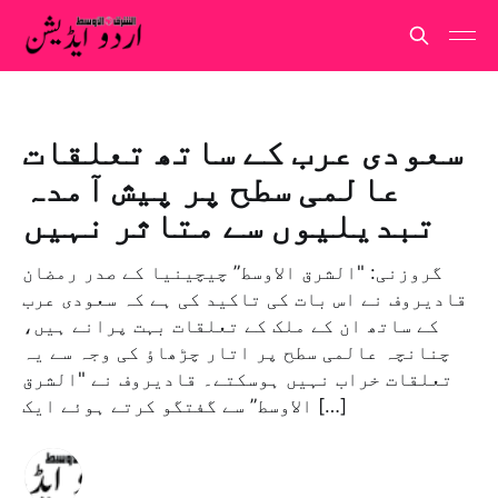
سعودی عرب کے ساتھ تعلقات
عالمی سطح پر پیش آمدہ
تبدیلیوں سے متاثر نہیں
گروزنی: "الشرق الاوسط” چیچینیا کے صدر رمضان
قادیروف نے اس بات کی تاکید کی ہے کہ سعودی عرب
کے ساتھ ان کے ملک کے تعلقات بہت پرانے ہیں،
چنانچہ عالمی سطح پر اتار چڑھاؤ کی وجہ سے یہ
تعلقات خراب نہیں ہوسکتے۔ قادیروف نے "الشرق
الاوسط” سے گفتگو کرتے ہوئے ایک […]