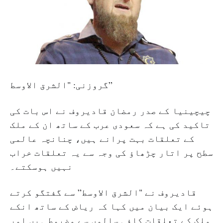
گروزنی: "الشرق الاوسط”
چیچینیا کے صدر رمضان قادیروف نے اس بات کی
تاکید کی ہے کہ سعودی عرب کے ساتھ ان کے ملک
کے تعلقات بہت پرانے ہیں، چنانچہ عالمی
سطح پر اتار چڑھاؤ کی وجہ سے یہ تعلقات خراب
نہیں ہوسکتے۔
قادیروف نے "الشرق الاوسط” سے گفتگو کرتے
ہوئے ایک بیان میں کہا کہ ریاض کے ساتھ انکے
ملک کے تعلقات کافی سالوں سے مضبوط ہیں اور