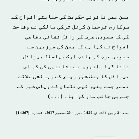
یمن میں قانونی حکومت کی حمایتی افواج کے
سرکاری ترجمان کرنل ترکی مالکی نے وضاحت
کی کہ سعودی عرب کی رائل فضائی دفاعی
افواج نے کہا ہے کہ یمن کی سرزمین سے
سعودی عرب کی جانب ایک بیلسٹک میزائل
داغا گیا۔ انہوں نے نشاندہی کی کہ اس
میزائل کا ہدف شہر ریاض کے رہائشی علاقے
تھے، جسے بغیر کیس نقصان کے ریاض شہر کے
جنوبی جانب مار گرایا۔ (۔۔۔)
بدھ – 2 ربيع الثاني 1439 ہجری – 20 دسمبر 2017ء شمارہ: [14267]