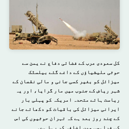
کل سعودی عرب کے فضائی دفاع نے یمن سے
حوثی ملیشیاؤں کے داغے گئے بیلسٹک
میزائل کو بغیر کسی جانی و مالی نقصان کے
شہر ریاض کے جنوب میں مار گرایا، اور یہ
ریاست ہائے متحدہ امریکہ کو پہلی بار
ایرانی میزائل کی باقیات کو دکھائے جانے
کے چند روز بعد ہے کہ تہران حوثیوں کی اس
کی فراہمی میں اضافہ کر رہا ہے۔