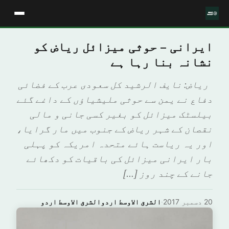
ایرانی – حوثی میزائل ریاض کو
نشانہ بنا رہا ہے
ریاض: نایف الرشید کل سعودی عرب کے فضائی
دفاع نے یمن سے حوثی ملیشیاؤں کے داغے گئے
بیلسٹک میزائل کو بغیر کسی جانی و مالی
نقصان کے شہر ریاض کے جنوب میں مار گرایا،
اور یہ ریاست ہائے متحدہ امریکہ کو پہلی
بار ایرانی میزائل کی باقیات کو دکھائے
جانے کے چند روز […]
20 دسمبر 2017
·
الشرق الاوسط اردوالشرق الاوسط اردو