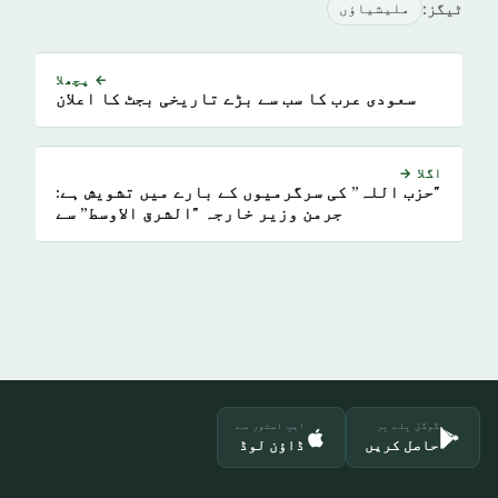
ٹیگز:
ملیشیاؤں
← پچھلا
سعودی عرب کا سب سے بڑے تاریخی بجٹ کا اعلان
اگلا →
"حزب اللہ” کی سرگرمیوں کے بارے میں تشویش ہے:
جرمن وزیر خارجہ "الشرق الاوسط” سے
گوگل پلے پر
ایپ اسٹور سے
حاصل کریں
ڈاؤن لوڈ