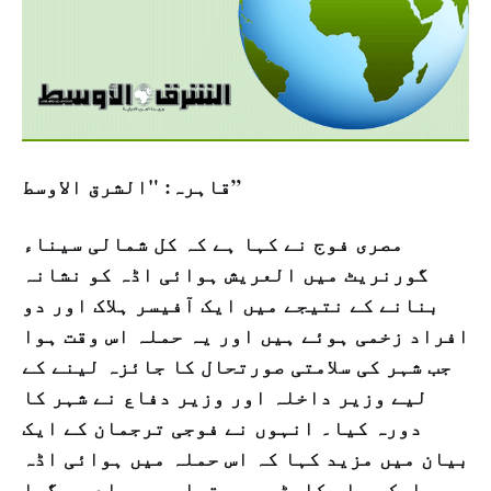
قاہرہ: "الشرق الاوسط”
مصری فوج نے کہا ہے کہ کل شمالی سیناء
گورنریٹ میں العریش ہوائی اڈہ کو نشانہ
بنانے کے نتیجے میں ایک آفیسر ہلاک اور دو
افراد زخمی ہوئے ہیں اور یہ حملہ اس وقت ہوا
جب شہر کی سلامتی صورتحال کا جائزہ لینے کے
لیے وزیر داخلہ اور وزیر دفاع نے شہر کا
دورہ کیا۔
انہوں نے فوجی ترجمان کے ایک
بیان میں مزید کہا کہ اس حملہ میں ہوائی اڈہ
پر ایک ہیلی کاپٹر بھی تباہ وبرباد ہو گيا