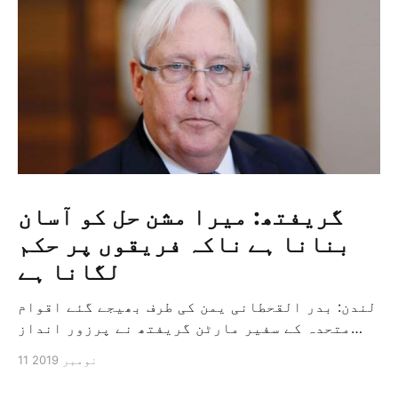
گریفتھ: میرا مشن حل کو آسان
بنانا ہے ناکہ فریقوں پر حکم
لگانا ہے
لندن: بدر القحطانی یمن کی طرف بھیجے گئے اقوام
متحدہ کے سفیر مارٹن گریفتھ نے پرزور انداز
میں کہا کہ وہ یمن میں جنگ کے خاتمہ کے لئے
11 نومبر 2019
ثالثی اور اس کشمکش کی حدبندی کرنے کے لئے ایک
وسیع معاہدہ کرنے کے سلسلہ میں مدد کرنے کا