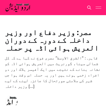
مصر: وزیر دفاع اور وزیر
داخلہ کے دورہ کے دوران
العریش ہوائی اڈہ پر حملہ
قاہرہ: "الشرق الاوسط” مصری فوج نے کہا ہے کہ کل
شمالی سیناء گورنریٹ میں العریش ہوائی اڈہ کو
نشانہ بنانے کے نتیجے میں ایک آفیسر ہلاک اور دو
افراد زخمی ہوئے ہیں اور یہ حملہ اس وقت ہوا جب
شہر کی سلامتی صورتحال کا جائزہ لینے کے لیے
وزیر داخلہ […]