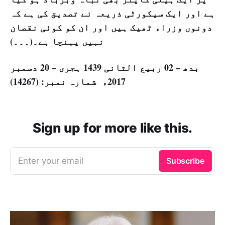
ہے اور ایک سیکورٹی ذریعہ نے تصدیق کی ہے کہ
دونوں وزراء ٹھیک ہیں اور ان کو کوئی نقصان
نہیں پہنچا ہے۔(۔۔۔)
بدھ – 02 ربيع الثانی 1439 ہجری – 20 دسمبر
2017ء شمارہ نمبر: (14267)
Sign up for more like this.
Enter your email
Subscribe