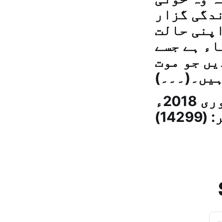
ندگی گزار
اپنی حالت
اء ہے جسے
یں جو موت
ہیں۔(۔۔۔)
اتوار – 23 جمادی الاول 1440 ہجری – 21 جنوری 2018ء
14)