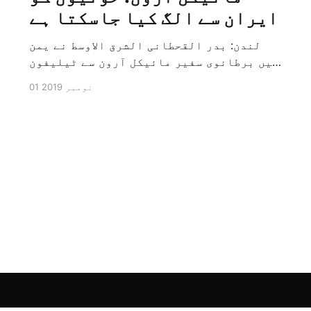
ایران سے الگ کیا جاسکتا ہے
لندن: بدر القحطانی الشرق الاوسط نے یمن
میں برطانوی سفیر مائیکل آرون سے ٹیلیفون
پر ہونے والے انٹرویو کے دوران سوال کیا
01 نومبر 2019
کہ کیا ایران کو حوثیوں سے الگ کیا جاسکتا
ہے؟ تو انہوں نے جواب کے طور پر کہا کہ ہاں
کیا جا سکتا ہے اور انہوں نے یہ بھی کہا
[…]