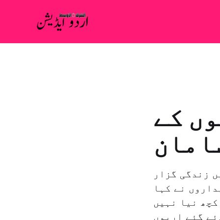
وں کے
امان
ں زندگی گزار
داروں نے کہا
کچھ نیا نہیں