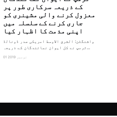
کے ذریعہ سرکاری طور پر
معزول کرنے والی مشینری کو
جاری کرنے کے سلسلہ میں
اپنی مذمت کا اظہار کیا
واشنگٹن: الشرق الاوسط امریکی صدر ڈونالڈ
ٹرمپ نے کل ایوان نمائندگان کے ذریعہ
سرکاری طور پر معزول کرنے والی مشینری کو
01 نومبر 2019
جاری کرنے کے سلسلہ میں اپنی مذمت کا
اظہار کیا ہے اور کہا ہے کہ امریکی تاریخ
کی سب سے بڑی سیاسی بائکاٹ کی مہم ہے۔
وائٹ ہاؤس […]