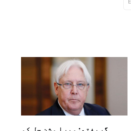
E
گریفتھ: میرا مشن حل کو