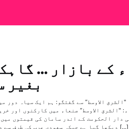
 کے بازار … گاہک
بغیر س
"الشرق الاوسط” سے گفتگو: ہم ایک سیاہ دور می
: "الشرق الاوسط” صنعاء میں کارکنوں اور خری
ی دار الحکومت کے اندر سامان کی قیمتوں میں 
دیکھا گیا ہے جبکہ سعودی عرب کی طرف سے دئے گئے اربوں […]