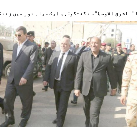
"الشرق الاوسط” سے گفتگو: ہم ایک سیاہ دور میں زندگ