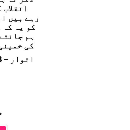
انقلاب 
رہے ہیں او
کو یہ کہ 
ہم جانتے 
کی خمینی
.