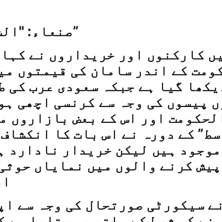
صنعاء: "الشرق الاوسط”
ں کارکنوں اور خریداروں نے کہا 
ومت کے اندر سامان کی قیمتوں می
یکھا گیا ہے جبکہ سعودی عرب کی ط
 پیسوں کی وجہ سے کرنسی اچھی ہو
لحکومت اور اس کے بعض بازاروں م
سط” کے دورہ نے اس بات کا انکشاف 
موجود ہیں لیکن خریدار نادارد ہ
پیش کرنے والوں میں نمایاں حوثی
اف
ے سیکورٹی صورتحال کی وجہ سے اپ
نے کی شرط کے ساتھ یہ بتایا ہے ک