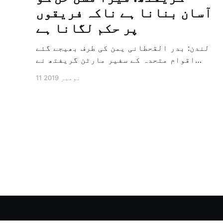
آسان بنانا ہے ناکہ فریقوں
پر حکم لگانا ہے
لندن: بدر القحطانی یمن کی طرف بھیجے گئے
اقوام متحدہ کے سفیر مارٹن گریفتھ نے
پرزور انداز میں کہا کہ وہ یمن میں جنگ کے
11 نومبر 2019
خاتمہ کے لئے ثالثی اور اس کشمکش کی
حدبندی کرنے کے لئے ایک وسیع معاہدہ کرنے
کے سلسلہ میں مدد کرنے کا کردار ادا کر
رہے ہیں […]