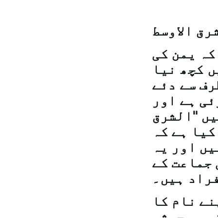
کہ یمن کی
ں کچھ نیا
رف سے دئے
ئی ہے اور
یں "الشرق
کیا ہے کہ
یں اور یہ
 جماعت کے
راد ہیں۔
نے نام کا
ہ وہ حوثی