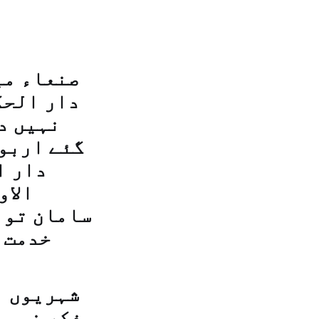
صنعاء می
دار الحک
نہیں د
گئے اربوں
دار ا
الاو
سامان تو 
خدمت 
شہریوں ن
ذکر نہ ہو