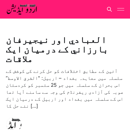
العبادي اور نيجيرفان
بارزاني کے درمیان ایک
ملاقات
آئین کے مطابق اختلافات کو حل کرنے کی کوشش کے
سلسلہ میں معاہدہ بغداد – اربيل: "الشرق الاوسط”
اس بحران کے سلسلہ میں جو 25 ستمبر کو کردستان
صوبہ کی آزادی ریفرنڈم کی وجہ سے سامنے آیا تھا
اس کے سلسلہ میں بغداد اور اربیل کے درمیان ایک
نئے حل کا […]