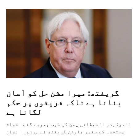
گریفتھ: میرا مشن حل کو آسان
بنانا ہے ناکہ فریقوں پر حکم
لگانا ہے
لندن: بدر القحطانی یمن کی طرف بھیجے گئے اقوام
متحدہ کے سفیر مارٹن گریفتھ نے پرزور انداز