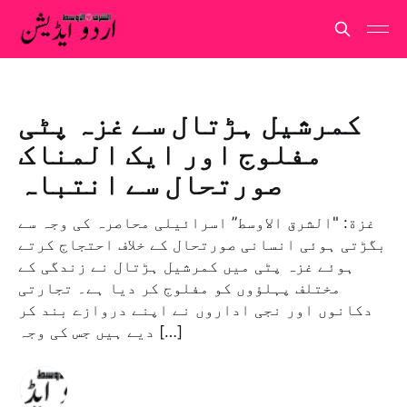
کمرشیل ہڑتال سے غزہ پٹی
مفلوج اور ایک المناک
صورتحال سے انتباہ
غزة: "الشرق الاوسط” اسرائیلی محاصرہ کی وجہ سے
بگڑتی ہوئی انسانی صورتحال کے خلاف احتجاج کرتے
ہوئے غزہ پٹی میں کمرشیل ہڑتال نے زندگی کے
مختلف پہلؤوں کو مفلوج کر دیا ہے۔ تجارتی
دکانوں اور نجی اداروں نے اپنے دروازے بند کر
دیے ہیں جس کی وجہ […]