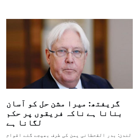
گریفتھ: میرا مشن حل کو آسان
بنانا ہے ناکہ فریقوں پر حکم
لگانا ہے
لندن: بدر القحطانی یمن کی طرف بھیجے گئے اقوام