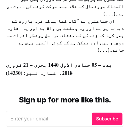
المناک صورتحال کے خلاف جلد حرکت کرنے کی دعوت دی
ہے۔
(
۔۔۔
)
ان جماعتوں نے آگاہ کیا ہے کہ غزہ بارود کے
دہانہ پر ہے اور وہ پھٹنے ہی والا ہے اور یہ اشارہ
بھی کیا کہ زندگی کے مختلف مراحل پرخطر اثرات سے
دوچار ہیں اور ممکن ہے کہ کوئی المیہ پہش ہو
جائے۔
(
۔۔۔
)
بدھ – 05 جمادی الاول 1440 ہجری – 21 فروری
2018ء شمارہ نمبر: (14330)
Sign up for more like this.
Enter your email
Subscribe