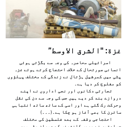
غزة: "الشرق الاوسط”
اسرائیلی محاصرہ کی وجہ سے بگڑتی ہوئی
انسانی صورتحال کے خلاف احتجاج کرتے ہوئے غزہ
پٹی میں کمرشیل ہڑتال نے زندگی کے مختلف پہلؤوں
کو مفلوج کر دیا ہے۔
تجارتی دکانوں اور نجی اداروں نے اپنے
دروازے بند کر دیے ہیں جس کی وجہ سے دن کی نقل
وحرکت رک گئی ہے اور اسی کے ساتھ ساتھ انتباہی
سائرن کا بھی آغاز ہو چکا ہے۔
(
۔۔۔
)
احتجاجی وقفہ کے بعد فلسطین کی مختلف
جماعتوں نے پریس کانفرنس کے دوران پٹی میں