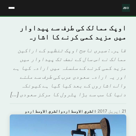
اوپک ممالک کی طرف سے پیداوار
میں مزید کمی کرنے کا اشارہ
قاہرہ: صبری ناجح اوپک تنظیم کے اراکین
ممالک نے اس سال کے نصف تک پیداوار میں
مزید کمی کرنے کے سلسلہ میں ارادہ کیا ہے
اور یہ ارادہ سعودی عرب کی طرف سے ملنے
والے اشاروں کے بعد کیا گیا ہے کیونکہ
دنیا کا سب سے بڑا پٹرول کا مرکز سعودی […]
21 اپریل 2017
·
الشرق الاوسط اردوالشرق الاوسط اردو