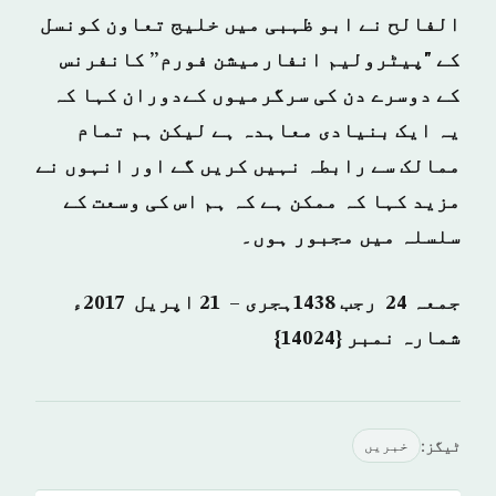
الفالح نے ابو ظہبی میں خلیج تعاون کونسل
کے "پیٹرولیم انفارمیشن فورم” کانفرنس
کے دوسرے دن کی سرگرمیوں کےدوران کہا کہ
یہ ایک بنیادی معاہدہ ہے لیکن ہم تمام
ممالک سے رابطہ نہیں کریں گے اور انہوں نے
مزید کہا کہ ممکن ہے کہ ہم اس کی وسعت کے
سلسلہ میں مجبور ہوں۔
جمعہ 24 رجب 1438ہجری – 21 اپریل 2017ء
شمارہ نمبر {14024}
ٹیگز:
خبريں