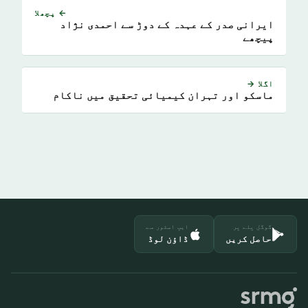
← پچھلا
ایرانی صدر کے عہدہ کے دوڑ سے احمدی نژاد
پیچھے
اگلا →
ماسکو اور تہران کیمیائی تحقیق میں ناکام
گوگل پلے پر
ایپ اسٹور سے
حاصل کریں
ڈاؤن لوڈ