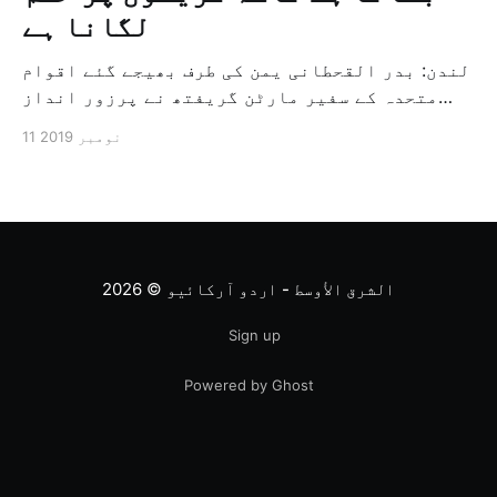
لگانا ہے
لندن: بدر القحطانی یمن کی طرف بھیجے گئے اقوام
متحدہ کے سفیر مارٹن گریفتھ نے پرزور انداز
میں کہا کہ وہ یمن میں جنگ کے خاتمہ کے لئے
11 نومبر 2019
ثالثی اور اس کشمکش کی حدبندی کرنے کے لئے ایک
وسیع معاہدہ کرنے کے سلسلہ میں مدد کرنے کا
کردار ادا کر رہے ہیں […]
الشرق الأوسط - اردو آرکائیو
© 2026
Sign up
Powered by Ghost