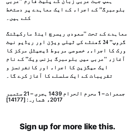
ہمپ جہت عربی زبان کے پلیٹ فارم "عربی
بلومبرگ” کے اجراء کے ایک معاہدے پر دستخط
کئے ہیں۔
معاہدے کے تحت "سعودی ریسرچ اینڈ مارکیٹنگ
گروپ” 24 گھنٹے کی ٹیلی ویژن اور ریڈیو نیٹ
ورک کا اجراء، خصوصی مربوط ڈیجیٹل مرکز کا
آغاز، "عربی میں بلومبرگ بزنس ویک” کے نام
ایک میگزین کا اجراء اور کانفرنسز و
تقریبات کے ایک سلسلے کا آغاز کرے گا۔
جمعرات – 1 محرم الحرام 1439 ہجری – 21 ستمبر
2017ء شمارہ: [14177]
Sign up for more like this.