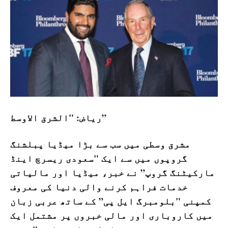
رياض: "الشرق الاوسط”
مشرق وسطی میں سب سے بڑا میڈیا پبلشنگ
گروپوں میں سے ایک "سعودی ریسرچ اینڈ
مارکیٹنگ گروپ” نے خبر، میڈیا اور مالیاتی
خدمات فراہم کرنے والی دنیا کی معروف
کمپنی "بلومبرگ ایل پی” کے ساتھ عربی زبان
میں کاروباری اور مالی خبروں پر مشتمل ایک