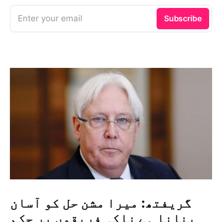
Enter your email
Subscribe
گریفتھ: میرا مشن حل کو آسان
بنانا ہے ناکہ فریقوں پر حکم