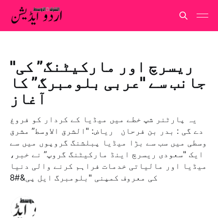
"ریسرچ اور مارکیٹنگ” کی
جانب سے "عربی بلومبرگ” کا
آغاز
یہ پارٹنر شپ خطے میں میڈیا کے کردار کو فروغ
دے گی : بدر بن فرحان رياض: "الشرق الاوسط” مشرق
وسطی میں سب سے بڑا میڈیا پبلشنگ گروپوں میں سے
ایک "سعودی ریسرچ اینڈ مارکیٹنگ گروپ” نے خبر،
میڈیا اور مالیاتی خدمات فراہم کرنے والی دنیا
کی معروف کمپنی "بلومبرگ ایل پی&#8