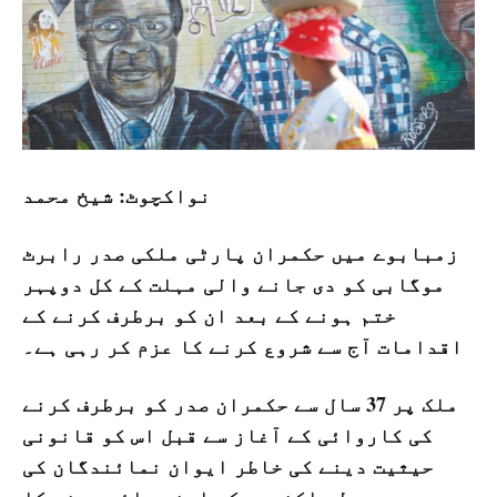
نواکچوٹ: شیخ محمد
زمبابوے میں حکمران پارٹی ملکی صدر رابرٹ
موگابی کو دی جانے والی مہلت کے کل دوپہر
ختم ہونے کے بعد ان کو برطرف کرنے کے
اقدامات آج سے شروع کرنے کا عزم کر رہی ہے۔
ملک پر 37 سال سے حکمران صدر کو برطرف کرنے
کی کاروائی کے آغاز سے قبل اس کو قانونی
حیثیت دینے کی خاطر ایوان نمائندگان کی