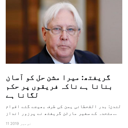
گریفتھ: میرا مشن حل کو آسان
بنانا ہے ناکہ فریقوں پر حکم
لگانا ہے
لندن: بدر القحطانی یمن کی طرف بھیجے گئے اقوام
متحدہ کے سفیر مارٹن گریفتھ نے پرزور انداز
میں کہا کہ وہ یمن میں جنگ کے خاتمہ کے لئے
11 نومبر 2019
ثالثی اور اس کشمکش کی حدبندی کرنے کے لئے ایک