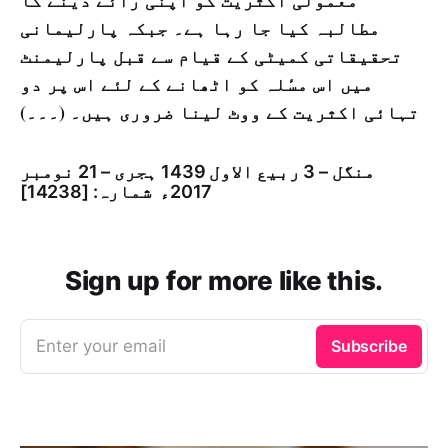
معمولی اکثریت کو اپنی رائے دینے کا
مطالبہ کیا جا رہا ہے۔ جبکہ پارلیمانی
تحقیقاتی کمیٹی کے قیام سے قبل پارلیمنٹ
میں اس مسٔلہ کو اٹھانے کے لئے اس پر دو
تہائی اکثریت کے ووٹ لینا ضروری ہیں۔ (۔۔۔)
منگل – 3 ربيع الاول 1439 ہجری – 21 نومبر
2017ء شمارہ: [14238]
Sign up for more like this.
Enter your email
Subscribe