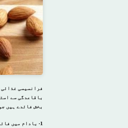
فرانسیسی غذائی م
بخش فائدے ہیں جو 
1- بادام میں فائ