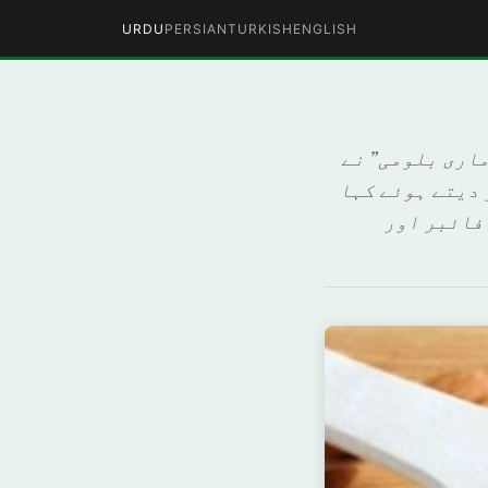
URDU
PERSIAN
TURKISH
ENGLISH
ماری بلومی” نے
 دیتے ہوئے کہا
 حسب ذیل ہیں: 1- بادام میں فائبر اور