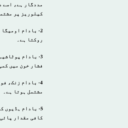
کیلوریز پر مشتمل
روکتا ہے۔
3- بادام پوٹاشیم
فشار خون میں کمی 
مشتمل ہوتا ہے۔
5- بادام ہڈیوں 
کافی مقدار پائی 