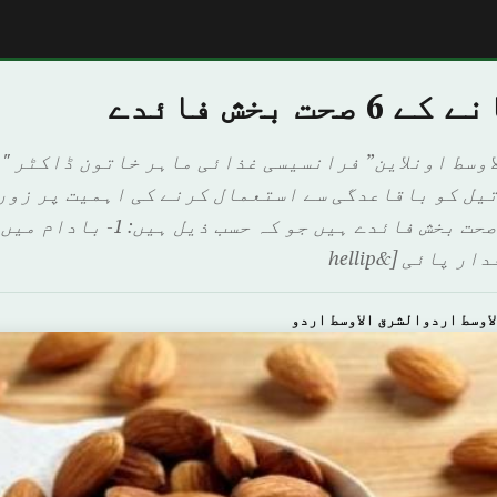
حت بخش فائدے
اوسط اونلاين” فرانسیسی غذائی ماہر خاتون ڈاکٹر "
تیل کو باقاعدگی سے استعمال کرنے کی اہمیت پر زور
ہے کہ بادام کے 6 صحت بخش فائدے ہیں جو کہ
پائی [&hellip
اوسط اردوالشرق الاوسط اردو