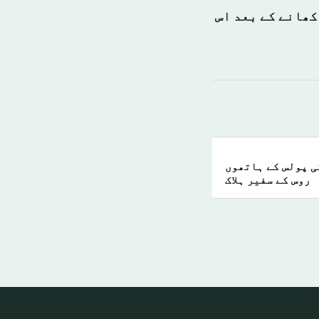
کھانے کے بعد اس
 میں ایک ترکی پولس کے ہاتھوں
روس کے سفیر ہلاک