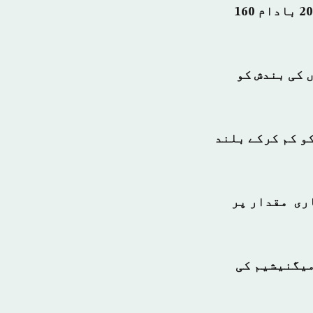
مددگار ہے، اسے دو کھانوں کے درمیان کھانا زیادہ بہتر ہے کیونکہ 20 بادام 160
جو شریانوں کی بندش کو
کو کم کرکے بلند
کسائیڈ کی بھاری مقدار پر
میگنیشیم کی