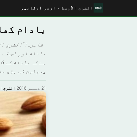
الشرق الأوسط - اردو آرکائیو
بادام کھانے کے 6 ص
قاہرہ: "الشرق ال
بادام اور اس کے 
پروٹین کی بڑی مقدار 
21 دسمبر 2016
·
الشرق ال