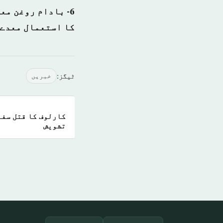
6- بادام روغن مع
کا استعمال معدے 
ٹیگز:
خبريں
كارلوف کا قتل سفا
تشویش