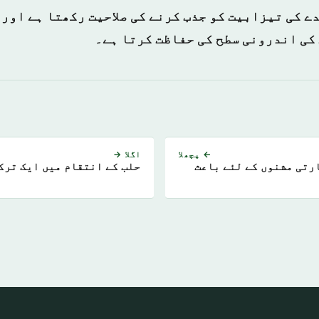
دے کی تیزابیت کو جذب کرنے کی صلاحیت رکھتا ہے اور 
کی اندرونی سطح کی حفاظت کرتا ہے۔
← پچھلا
اگلا →
رتی مشنوں کے لئے باعث
حلب کے انتقام