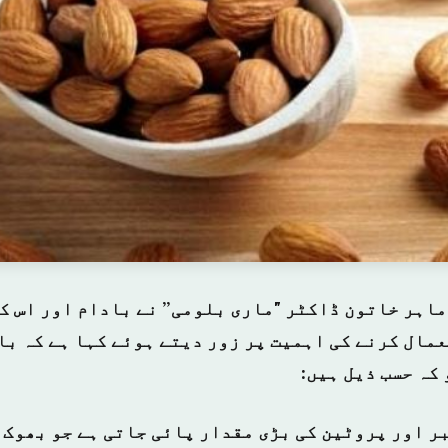
اہر خاتون ڈاکٹر "ماری بلومی” نے بادام اور اس کے
کہ حسب ذیل ہیں:
بر اور پروٹین کی بڑی مقدار پائی جاتی ہے جو بھوک 