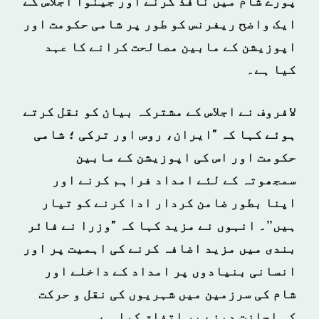
پورے شام میں نافذ کرنے اور جینوا اجلاس کے
ایک واضح ریفرنس کو طور پر شامی حکومت اور
اپوزیشن کے مابین مصالحت کرانے کا عہد
کیا ہے۔
لافروف نے اجلاس کے مشترکہ بیان کو نقل کرتے
ہوئے کہا کہ "ایران، روس اور ترکی ؛ شامی
حکومت اور اس کی اپوزیشن کے مابین
سمجھوتہ کے لئے امداد فراہم کرنے اور
اپنا بطور ضامن کردار ادا کرنے کو تیار
ہیں”۔ انہوں نے مزید کہا کہ "وزرا نے فائر
بندی میں مزید اضافہ کرنے کی اہمیت پر اور
انسانی بنیادوں پر امداد کے داخلے اور
شام کی سرزمین میں شہریوں کی نقل و حرکت
کی اجازت دینے پر اتفاق کیا ہے۔