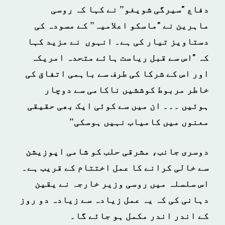
دفاع "سیرگی شویغو” نے کہا کہ روسی
ماہرین نے "ماسکو اعلامیہ” کے مسودہ کی
دستاویز تیار کی ہے۔ انہوں نے مزید کہا
کہ "اس سے قبل ریاست ہائے متحدہ امریکہ
اور اس کے شرکا کی طرف سے باہمی اتفاق کی
خاطر مربوط کوششیں ناکامی سے دوچار
ہوئیں ۔۔۔ ان میں سے کوئی ایک بھی حقیقی
معنوں میں کامیاب نہیں ہوسکی”
دوسری جانب، مشرقی حلب کو شامی اپوزیشن
سے خالی کرانے کا عمل اختتام کے قریب ہے۔
اس سلسلہ میں روسی وزیر خارجہ نے یقین
دہانی کی کہ یہ عمل زیادہ سے زیادہ دو روز
کے اندر اندر مکمل ہو جائے گا۔