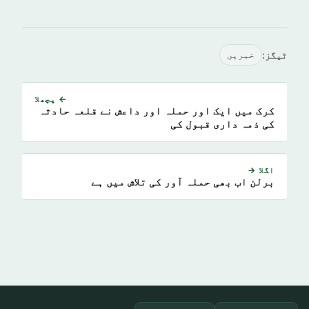
ٹیگز:
خبريں
← پچھلا
کرک میں ایک اور حملہ اور داعش نے قلعہ حادثہ
کی ذمہ داری قبول کی
اگلا →
برلن اب بھی حملہ آور کی تلاش میں ہے