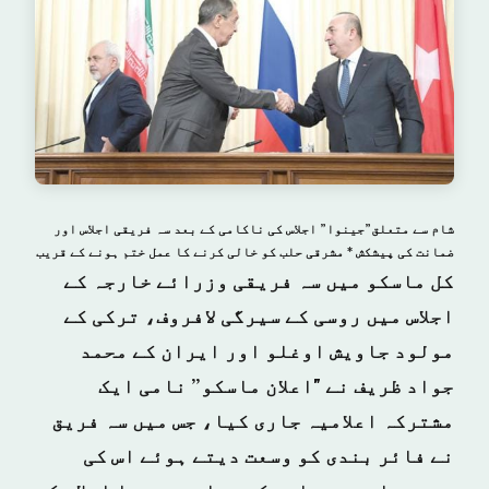
شام سے متعلق”جینوا” اجلاس کی ناکامی کے بعد سہ فریقی اجلاس اور
ضمانت کی پیشکش * مشرقی حلب کو خالی کرنے کا عمل ختم ہونے کے قریب
کل ماسکو میں سہ فریقی وزرائے خارجہ کے
اجلاس میں روسی کے سیرگی لافروف، ترکی کے
مولود جاویش اوغلو اور ایران کے محمد
جواد ظریف نے "اعلان ماسکو” نامی ایک
مشترکہ اعلامیہ جاری کیا، جس میں سہ فریق
نے فائر بندی
کو وسعت دیتے ہوئے اس کی