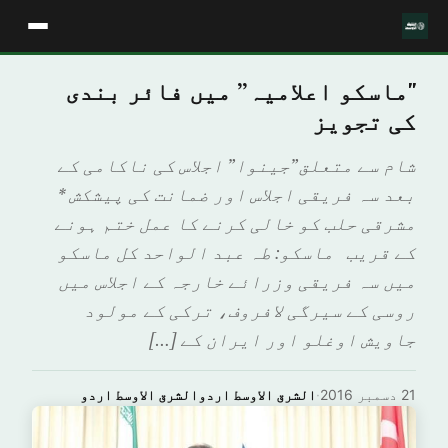
"ماسکو اعلامیہ” میں فائر بندی
کی تجویز
شام سے متعلق”جینوا” اجلاس کی ناکامی کے
بعد سہ فریقی اجلاس اور ضمانت کی پیشکش *
مشرقی حلب کو خالی کرنے کا عمل ختم ہونے
کے قریب ماسکو: طہ عبد الواحد کل ماسکو
میں سہ فریقی وزرائے خارجہ کے اجلاس میں
روسی کے سیرگی لافروف، ترکی کے مولود
جاویش اوغلو اور ایران کے […]
21 دسمبر 2016
·
الشرق الاوسط اردوالشرق الاوسط اردو