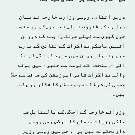
دریں اثناء، روسی وزارت خارجہ نے
بیان
دیا ہے کہ لافروف نے اپنے امریکی ہم منصب
جون کیری سے ٹیلی فونک رابطے کے دوران
انہیں ماسکو مذاکرات کے نتائج کے بارے
میں بتایا۔ بیان میں مزید کہا گیا ہے کہ
اقوام متحدہ کے توسط سے جنیوا میں ہونے
والے مذاکرات شامی اپوزیشن کی جانب سے جلا
وطنی کی شرط کے سبب تعطل کا شکار ہو چکے
ہیں۔
وزرائے خارجہ کے اجلاس کے بالمقابل سہ
ملکی وزرائے دفاع کا اجلاس بھی روسی
دارلحکومت میں ہوا، جس میں روسی وزیر